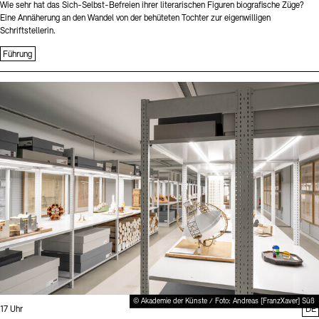
Wie sehr hat das Sich-Selbst-Befreien ihrer literarischen Figuren biografische Züge?
Eine Annäherung an den Wandel von der behüteten Tochter zur eigenwilligen
Schriftstellerin.
Führung
Sprache
© Akademie der Künste / Foto: Andreas [FranzXaver] Süß
Uhrzeit:
17 Uhr
DE