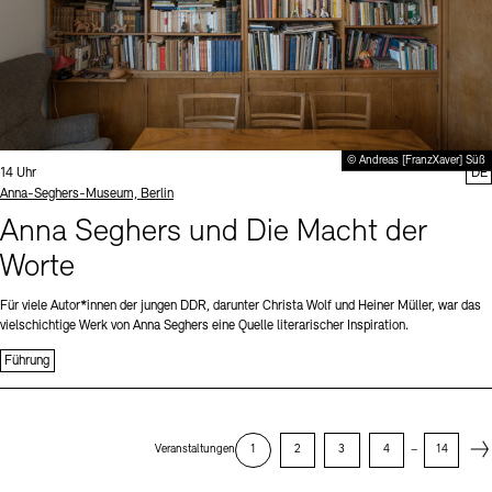
© Andreas [FranzXaver] Süß
Uhrzeit:
14 Uhr
DE
Standort
Anna-Seghers-Museum, Berlin
Anna Seghers und Die Macht der
Worte
Für viele Autor*innen der jungen DDR, darunter Christa Wolf und Heiner Müller, war das
vielschichtige Werk von Anna Seghers eine Quelle literarischer Inspiration.
Führung
Next
Veranstaltungen
1
2
3
4
–
14