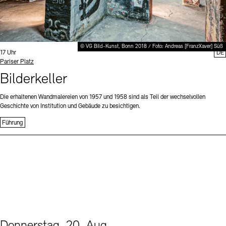
© VG Bild-Kunst, Bonn 2018 / Foto: Andreas [FranzXaver] Süß
Uhrzeit:
17 Uhr
DE
Standort
Pariser Platz
Bilderkeller
Die erhaltenen Wandmalereien von 1957 und 1958 sind als Teil der wechselvollen
Geschichte von Institution und Gebäude zu besichtigen.
Führung
Donnerstag, 20. Aug