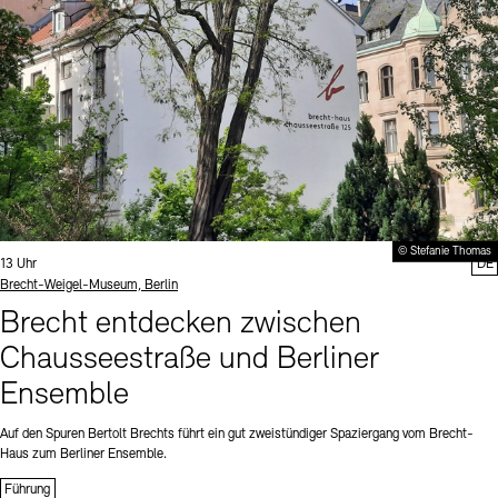
© Stefanie Thomas
Uhrzeit:
13 Uhr
DE
Standort
Brecht-Weigel-Museum, Berlin
Brecht entdecken zwischen
Chausseestraße und Berliner
Ensemble
Auf den Spuren Bertolt Brechts führt ein gut zweistündiger Spaziergang vom Brecht-
Haus zum Berliner Ensemble.
Führung