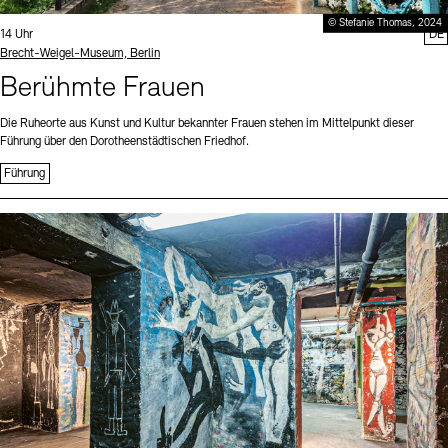
© Stefanie Thomas, 2024
Uhrzeit:
14 Uhr
DE
Standort
Brecht-Weigel-Museum, Berlin
Berühmte Frauen
Die Ruheorte aus Kunst und Kultur bekannter Frauen stehen im Mittelpunkt dieser
Führung über den Dorotheenstädtischen Friedhof.
Führung
Sprache