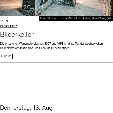
© VG Bild-Kunst, Bonn 2018 / Foto: Andreas [FranzXaver] Süß
Uhrzeit:
17 Uhr
DE
Standort
Pariser Platz
Bilderkeller
Die erhaltenen Wandmalereien von 1957 und 1958 sind als Teil der wechselvollen
Geschichte von Institution und Gebäude zu besichtigen.
Führung
Donnerstag, 13. Aug