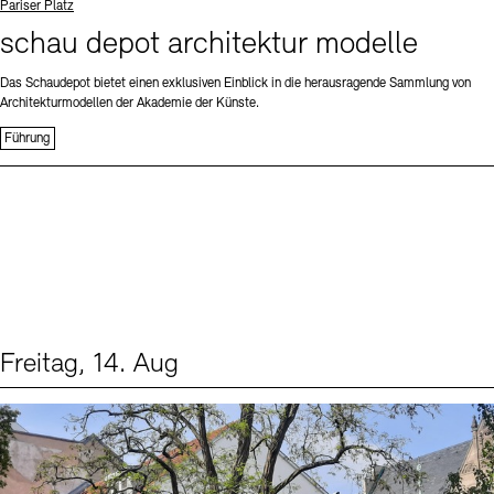
Standort
Pariser Platz
schau depot architektur modelle
Das Schaudepot bietet einen exklusiven Einblick in die herausragende Sammlung von
Architekturmodellen der Akademie der Künste.
Führung
Freitag, 14. Aug
Events (1)
Sprache