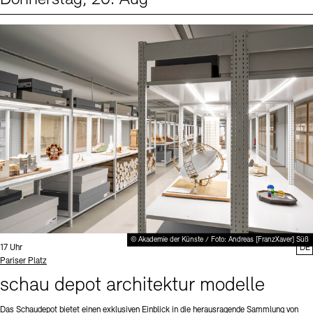
Events (1)
Sprache
© Akademie der Künste / Foto: Andreas [FranzXaver] Süß
Uhrzeit:
17 Uhr
DE
Standort
Pariser Platz
schau depot architektur modelle
Das Schaudepot bietet einen exklusiven Einblick in die herausragende Sammlung von