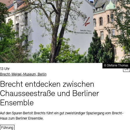
© Stefanie Thomas
Uhrzeit:
13 Uhr
DE
Standort
Brecht-Weigel-Museum, Berlin
Brecht entdecken zwischen
Chausseestraße und Berliner
Ensemble
Auf den Spuren Bertolt Brechts führt ein gut zweistündiger Spaziergang vom Brecht-
Haus zum Berliner Ensemble.
Führung