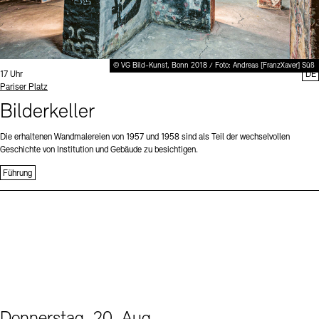
© VG Bild-Kunst, Bonn 2018 / Foto: Andreas [FranzXaver] Süß
Uhrzeit:
17 Uhr
DE
Standort
Pariser Platz
Bilderkeller
Die erhaltenen Wandmalereien von 1957 und 1958 sind als Teil der wechselvollen
Geschichte von Institution und Gebäude zu besichtigen.
Führung
Donnerstag, 20. Aug