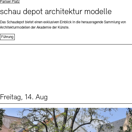
Standort
Pariser Platz
schau depot architektur modelle
Das Schaudepot bietet einen exklusiven Einblick in die herausragende Sammlung von
Architekturmodellen der Akademie der Künste.
Führung
Freitag, 14. Aug
Events (1)
Sprache