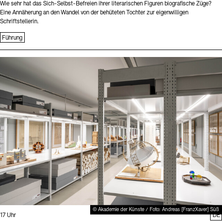
Wie sehr hat das Sich-Selbst-Befreien ihrer literarischen Figuren biografische Züge?
Eine Annäherung an den Wandel von der behüteten Tochter zur eigenwilligen
Schriftstellerin.
Führung
Sprache
© Akademie der Künste / Foto: Andreas [FranzXaver] Süß
Uhrzeit:
17 Uhr
DE