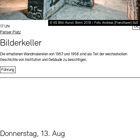
© VG Bild-Kunst, Bonn 2018 / Foto: Andreas [FranzXaver] Süß
Uhrzeit:
17 Uhr
DE
Standort
Pariser Platz
Bilderkeller
Die erhaltenen Wandmalereien von 1957 und 1958 sind als Teil der wechselvollen
Geschichte von Institution und Gebäude zu besichtigen.
Führung
Donnerstag, 13. Aug