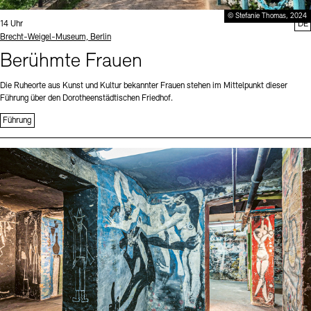
© Stefanie Thomas, 2024
Uhrzeit:
14 Uhr
DE
Standort
Brecht-Weigel-Museum, Berlin
Berühmte Frauen
Die Ruheorte aus Kunst und Kultur bekannter Frauen stehen im Mittelpunkt dieser
Führung über den Dorotheenstädtischen Friedhof.
Führung
Sprache