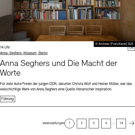
© Andreas [FranzXaver] Süß
Uhrzeit:
14 Uhr
DE
Standort
Anna-Seghers-Museum, Berlin
Anna Seghers und Die Macht der
Worte
Für viele Autor*innen der jungen DDR, darunter Christa Wolf und Heiner Müller, war das
vielschichtige Werk von Anna Seghers eine Quelle literarischer Inspiration.
Führung
Next
Veranstaltungen
1
2
3
4
–
14