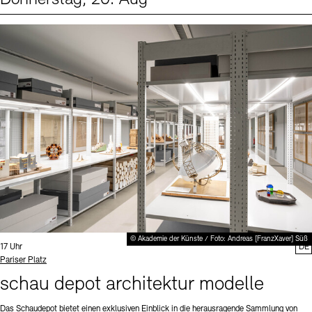
Events (1)
Sprache
© Akademie der Künste / Foto: Andreas [FranzXaver] Süß
Uhrzeit:
17 Uhr
DE
Standort
Pariser Platz
schau depot architektur modelle
Das Schaudepot bietet einen exklusiven Einblick in die herausragende Sammlung von