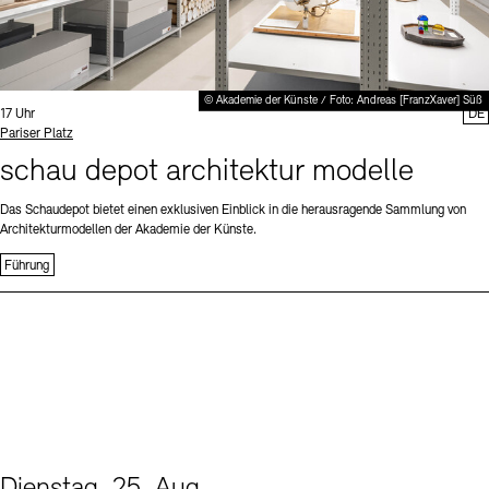
© Akademie der Künste / Foto: Andreas [FranzXaver] Süß
Uhrzeit:
17 Uhr
DE
Standort
Pariser Platz
schau depot architektur modelle
Das Schaudepot bietet einen exklusiven Einblick in die herausragende Sammlung von
Architekturmodellen der Akademie der Künste.
Führung
Dienstag, 25. Aug