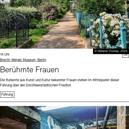
© Stefanie Thomas, 2024
Uhrzeit:
14 Uhr
DE
Standort
Brecht-Weigel-Museum, Berlin
Berühmte Frauen
Die Ruheorte aus Kunst und Kultur bekannter Frauen stehen im Mittelpunkt dieser
Führung über den Dorotheenstädtischen Friedhof.
Führung
Sprache