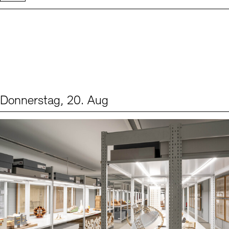
Donnerstag, 20. Aug
Events (1)
Sprache