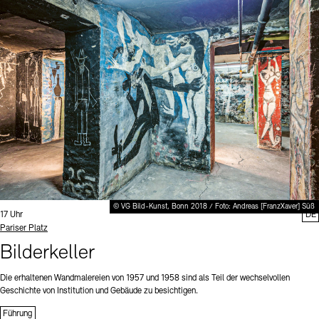
© VG Bild-Kunst, Bonn 2018 / Foto: Andreas [FranzXaver] Süß
Uhrzeit:
17 Uhr
DE
Standort
Pariser Platz
Bilderkeller
Die erhaltenen Wandmalereien von 1957 und 1958 sind als Teil der wechselvollen
Geschichte von Institution und Gebäude zu besichtigen.
Führung