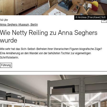
© Andreas [FranzXaver] Süß
Uhrzeit:
14 Uhr
DE
Standort
Anna-Seghers-Museum, Berlin
Wie Netty Reiling zu Anna Seghers
wurde
Wie sehr hat das Sich-Selbst-Befreien ihrer literarischen Figuren biografische Züge?
Eine Annäherung an den Wandel von der behüteten Tochter zur eigenwilligen
Schriftstellerin.
Führung
Sprache