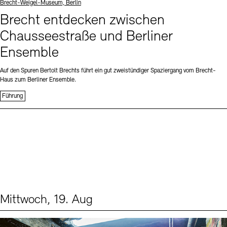
Standort
Brecht-Weigel-Museum, Berlin
Brecht entdecken zwischen
Chausseestraße und Berliner
Ensemble
Auf den Spuren Bertolt Brechts führt ein gut zweistündiger Spaziergang vom Brecht-
Haus zum Berliner Ensemble.
Führung
Mittwoch, 19. Aug
Events (1)
Sprache