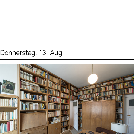
Donnerstag, 13. Aug
Events (2)
Sprache