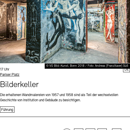
© VG Bild-Kunst, Bonn 2018 / Foto: Andreas [FranzXaver] Süß
Uhrzeit:
17 Uhr
DE
Standort
Pariser Platz
Bilderkeller
Die erhaltenen Wandmalereien von 1957 und 1958 sind als Teil der wechselvollen
Geschichte von Institution und Gebäude zu besichtigen.
Führung