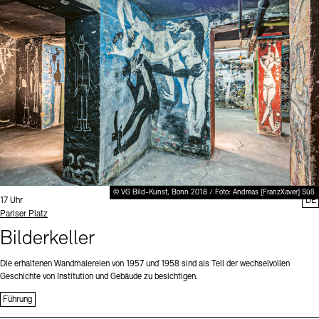
Digitale Sammlungen
Exil-Archive
Stellenangebote
Newsletter
Presse
Nachhaltigkeit
Kontakt
© VG Bild-Kunst, Bonn 2018 / Foto: Andreas [FranzXaver] Süß
Uhrzeit:
17 Uhr
DE
Standort
Pariser Platz
Bilderkeller
Die erhaltenen Wandmalereien von 1957 und 1958 sind als Teil der wechselvollen
Geschichte von Institution und Gebäude zu besichtigen.
Führung