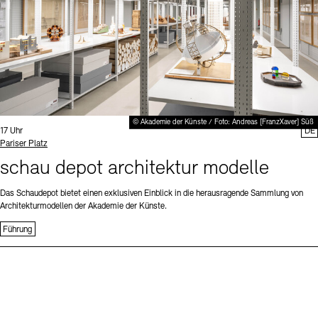
© Akademie der Künste / Foto: Andreas [FranzXaver] Süß
Uhrzeit:
17 Uhr
DE
Standort
Pariser Platz
schau depot architektur modelle
Das Schaudepot bietet einen exklusiven Einblick in die herausragende Sammlung von
Architekturmodellen der Akademie der Künste.
Führung