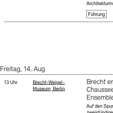
Architekturm
Führung
Freitag, 14. Aug
Events (1)
Sprache
Brecht e
Uhrzeit:
Standort
13 Uhr
Brecht-Weigel-
Museum, Berlin
Chaussee
Ensembl
Auf den Spur
zweistündig