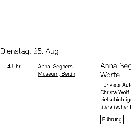
Dienstag, 25. Aug
Events (1)
Sprache
Anna Seg
Uhrzeit:
Standort
14 Uhr
Anna-Seghers-
Museum, Berlin
Worte
Für viele Au
Christa Wolf
vielschichti
literarischer 
Führung