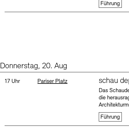
Führung
Donnerstag, 20. Aug
Events (1)
Sprache
schau de
Uhrzeit:
Standort
17 Uhr
Pariser Platz
Das Schaudep
die herausr
Architekturm
Führung