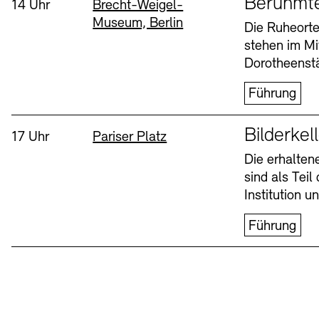
Berühmt
Uhrzeit:
Standort
14 Uhr
Brecht-Weigel-
Museum, Berlin
Buchläden
Vermittlungsprogramm
Die Ruheorte
stehen im Mi
Mittwoch, 12. Aug
Dorotheenstä
Führung
Sprache
Bilderkel
Uhrzeit:
Standort
17 Uhr
Pariser Platz
Die erhalte
sind als Tei
Tickets und Preise
Tickets und Preise
Öffnungszeiten
Öffnungszeiten
Institution 
Führung