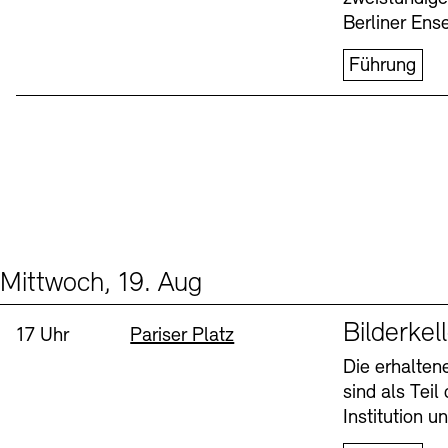
Berliner Ens
Führung
Mittwoch, 19. Aug
Events (1)
Sprache
Bilderkel
Uhrzeit:
Standort
17 Uhr
Pariser Platz
Die erhalte
sind als Tei
Institution 