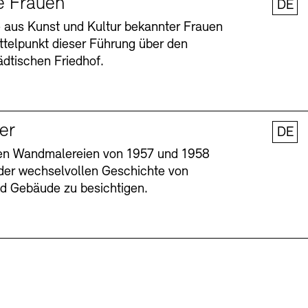
e Frauen
DE
 aus Kunst und Kultur bekannter Frauen
ttelpunkt dieser Führung über den
dtischen Friedhof.
ler
DE
nen Wandmalereien von 1957 und 1958
l der wechselvollen Geschichte von
Barrierefreiheit
Barrierefreiheit
Newsletter
Newsletter
Presse
Presse
und Gebäude zu besichtigen.