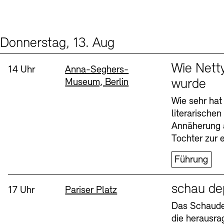
Donnerstag, 13. Aug
Events (2)
Sprache
Wie Nett
Uhrzeit:
Standort
14 Uhr
Anna-Seghers-
Museum, Berlin
wurde
Wie sehr hat
literarische
Annäherung 
Tochter zur e
Führung
Sprache
schau de
Uhrzeit:
Standort
17 Uhr
Pariser Platz
Das Schaudep
die herausr