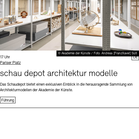
© Akademie der Künste / Foto: Andreas [FranzXaver] Süß
Uhrzeit:
17 Uhr
DE
Standort
Pariser Platz
schau depot architektur modelle
Das Schaudepot bietet einen exklusiven Einblick in die herausragende Sammlung von
Architekturmodellen der Akademie der Künste.
Führung