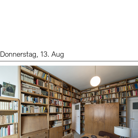
Donnerstag, 13. Aug
Events (2)
Sprache