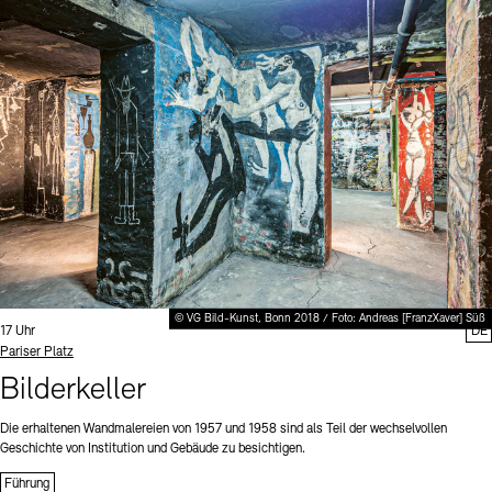
© VG Bild-Kunst, Bonn 2018 / Foto: Andreas [FranzXaver] Süß
Uhrzeit:
17 Uhr
DE
Standort
Pariser Platz
Bilderkeller
Die erhaltenen Wandmalereien von 1957 und 1958 sind als Teil der wechselvollen
Geschichte von Institution und Gebäude zu besichtigen.
Führung