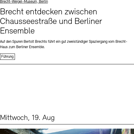
Standort
Brecht-Weigel-Museum, Berlin
Brecht entdecken zwischen
Chausseestraße und Berliner
Ensemble
Auf den Spuren Bertolt Brechts führt ein gut zweistündiger Spaziergang vom Brecht-
Haus zum Berliner Ensemble.
Führung
Mittwoch, 19. Aug
Events (1)
Sprache