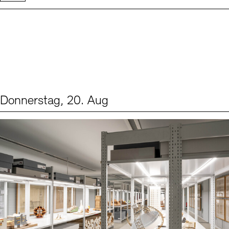
Donnerstag, 20. Aug
Events (1)
Sprache