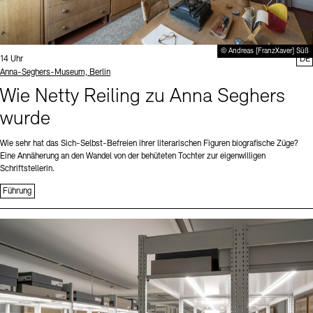
© Andreas [FranzXaver] Süß
Uhrzeit:
14 Uhr
DE
Standort
Anna-Seghers-Museum, Berlin
Wie Netty Reiling zu Anna Seghers
wurde
Wie sehr hat das Sich-Selbst-Befreien ihrer literarischen Figuren biografische Züge?
Eine Annäherung an den Wandel von der behüteten Tochter zur eigenwilligen
Schriftstellerin.
Führung
Sprache