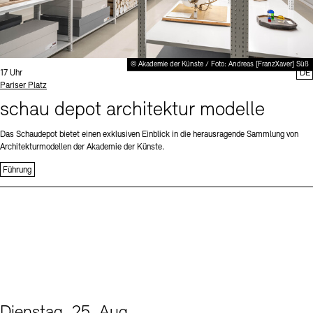
© Akademie der Künste / Foto: Andreas [FranzXaver] Süß
Uhrzeit:
17 Uhr
DE
Standort
Pariser Platz
schau depot architektur modelle
Das Schaudepot bietet einen exklusiven Einblick in die herausragende Sammlung von
Architekturmodellen der Akademie der Künste.
Führung
Dienstag, 25. Aug