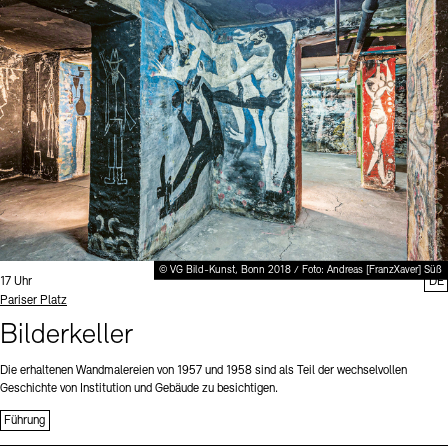
Digitale Sammlungen
Exil-Archive
Stellenangebote
Newsletter
Presse
Nachhaltigkeit
Kontakt
© VG Bild-Kunst, Bonn 2018 / Foto: Andreas [FranzXaver] Süß
Uhrzeit:
17 Uhr
DE
Standort
Pariser Platz
Bilderkeller
Die erhaltenen Wandmalereien von 1957 und 1958 sind als Teil der wechselvollen
Geschichte von Institution und Gebäude zu besichtigen.
Führung