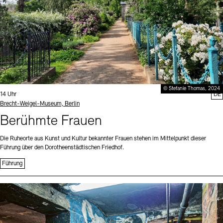
© Stefanie Thomas, 2024
Uhrzeit:
14 Uhr
DE
Standort
Brecht-Weigel-Museum, Berlin
Berühmte Frauen
Die Ruheorte aus Kunst und Kultur bekannter Frauen stehen im Mittelpunkt dieser
Führung über den Dorotheenstädtischen Friedhof.
Führung
Sprache