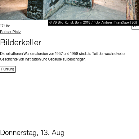
© VG Bild-Kunst, Bonn 2018 / Foto: Andreas [FranzXaver] Süß
Uhrzeit:
17 Uhr
DE
Standort
Pariser Platz
Bilderkeller
Die erhaltenen Wandmalereien von 1957 und 1958 sind als Teil der wechselvollen
Geschichte von Institution und Gebäude zu besichtigen.
Führung
Donnerstag, 13. Aug