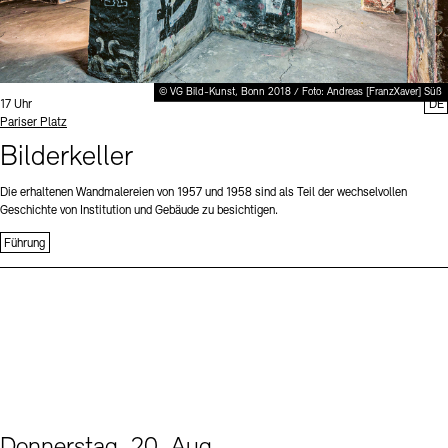
© VG Bild-Kunst, Bonn 2018 / Foto: Andreas [FranzXaver] Süß
Uhrzeit:
17 Uhr
DE
Standort
Pariser Platz
Bilderkeller
Die erhaltenen Wandmalereien von 1957 und 1958 sind als Teil der wechselvollen
Geschichte von Institution und Gebäude zu besichtigen.
Führung
Donnerstag, 20. Aug