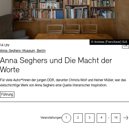
© Andreas [FranzXaver] Süß
Uhrzeit:
14 Uhr
DE
Standort
Anna-Seghers-Museum, Berlin
Anna Seghers und Die Macht der
Worte
Für viele Autor*innen der jungen DDR, darunter Christa Wolf und Heiner Müller, war das
vielschichtige Werk von Anna Seghers eine Quelle literarischer Inspiration.
Führung
Next
Veranstaltungen
1
2
3
4
–
14