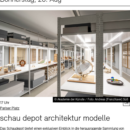
Events (1)
Sprache
© Akademie der Künste / Foto: Andreas [FranzXaver] Süß
Uhrzeit:
17 Uhr
DE
Standort
Pariser Platz
schau depot architektur modelle
Das Schaudepot bietet einen exklusiven Einblick in die herausragende Sammlung von