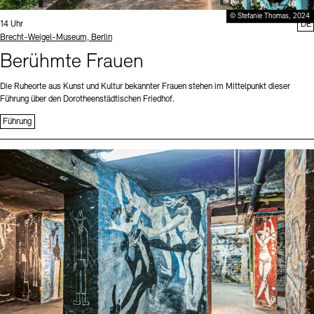
© Stefanie Thomas, 2024
Uhrzeit:
14 Uhr
DE
Standort
Brecht-Weigel-Museum, Berlin
Berühmte Frauen
Die Ruheorte aus Kunst und Kultur bekannter Frauen stehen im Mittelpunkt dieser
Führung über den Dorotheenstädtischen Friedhof.
Führung
Sprache