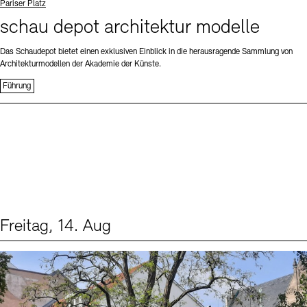
Standort
Pariser Platz
schau depot architektur modelle
Das Schaudepot bietet einen exklusiven Einblick in die herausragende Sammlung von
Architekturmodellen der Akademie der Künste.
Führung
Freitag, 14. Aug
Events (1)
Sprache