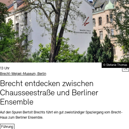
© Stefanie Thomas
Uhrzeit:
13 Uhr
DE
Standort
Brecht-Weigel-Museum, Berlin
Brecht entdecken zwischen
Chausseestraße und Berliner
Ensemble
Auf den Spuren Bertolt Brechts führt ein gut zweistündiger Spaziergang vom Brecht-
Haus zum Berliner Ensemble.
Führung