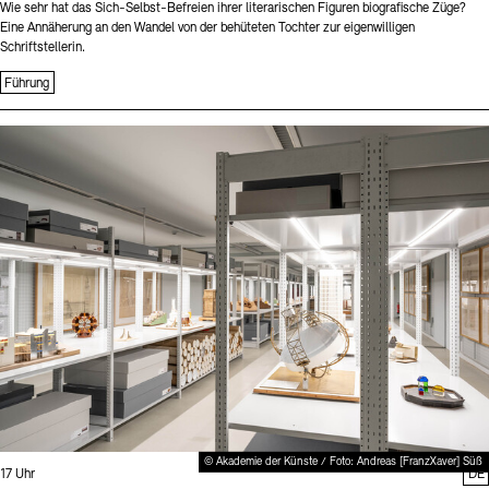
Wie sehr hat das Sich-Selbst-Befreien ihrer literarischen Figuren biografische Züge?
Eine Annäherung an den Wandel von der behüteten Tochter zur eigenwilligen
Schriftstellerin.
Führung
Sprache
© Akademie der Künste / Foto: Andreas [FranzXaver] Süß
Uhrzeit:
17 Uhr
DE