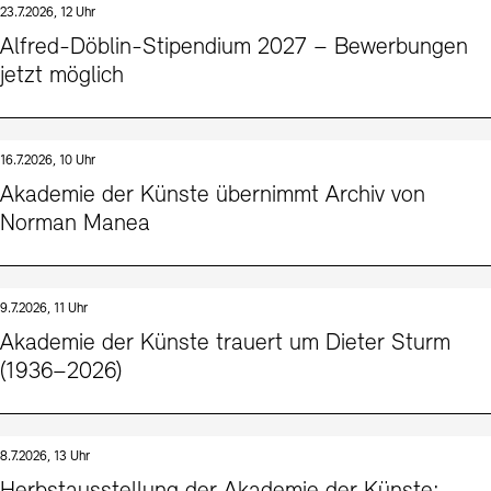
23.7.2026, 12 Uhr
Kunstsektionen
Büro der öffentlichen Sache
Ausstellungen & Veranstaltungen
Alfred-Döblin-Stipendium 2027 – Bewerbungen
Preise, Stipendien und Stiftung
Tickets und Preise
Öffnungszeiten
Barrierefreiheit
jetzt möglich
Projekte
Publikationen
Tickets und Preise
Öffnungszeiten
Barrierefreiheit
Newsletter
Presse
Mediathek
Publikationen
schau depot architektur modelle
Newsletter
Presse
16.7.2026, 10 Uhr
Europäische Allianz der Akademien
Akademie der Künste übernimmt Archiv von
Bilderkeller
Abteilungen & Fachbereiche
Norman Manea
JUNGE AKADEMIE
Bibliothek
Kulturelle Vermittlung – KUNSTWELTEN
Kunstsammlung
Studio für Elektroakustische Musik
9.7.2026, 11 Uhr
Museen
Vermietung
Stellenangebote
Presse
Akademie der Künste trauert um Dieter Sturm
SINN UND FORM
Fundstücke
(1936–2026)
Nachhaltigkeit
Kontakt
Gesellschaft der Freunde
Vermietungen und Events
8.7.2026, 13 Uhr