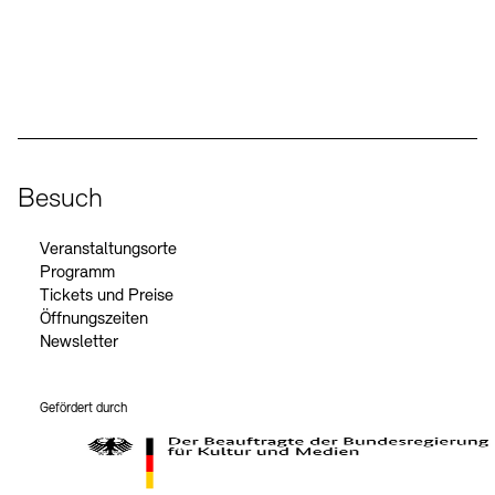
Social Media
Instagram – Akademie der Künste
Facebook – Akademie der Künste
YouTube – Akademie der Künste
LinkedIn – Akademie der Künste
Besuch
Veranstaltungsorte
Programm
Tickets und Preise
Öffnungszeiten
Newsletter
Gefördert durch