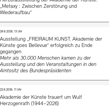
Herbstausstellung der Akademie der Künste:
Kontakte
Archivdatenbank
OPAC
„Metaxy : Zwischen Zerstörung und
Wiederaufbau“
Digitale Sammlungen
Exil-Archive
Stellenangebote
Newsletter
Presse
Nachhaltigkeit
Kontakt
29.6.2026, 13 Uhr
Ausstellung „FREIRAUM KUNST. Akademie der
Künste goes Bellevue“ erfolgreich zu Ende
gegangen
Mehr als 30.000 Menschen kamen zu der
Ausstellung und den Veranstaltungen in den
Amtssitz des Bundespräsidenten
22.6.2026, 11 Uhr
Akademie der Künste trauert um Wulf
Herzogenrath (1944–2026)