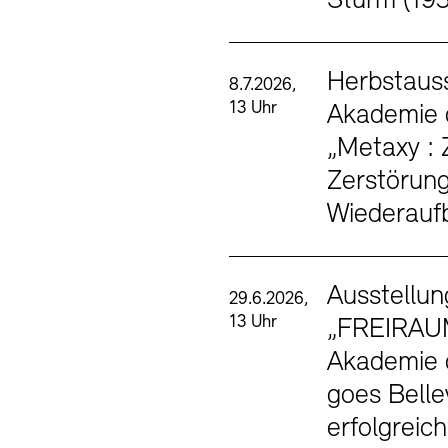
Sturm (19
SINN UND FO
Herbstauss
8.7.2026,
13 Uhr
Akademie 
Gesellschaft d
Kontakte
Archivdat
„Metaxy :
Zerstörun
Vermietungen u
Wiederauf
Ausstellun
29.6.2026,
13 Uhr
„FREIRAU
Akademie 
goes Belle
Stellenangebote
Ne
erfolgreic