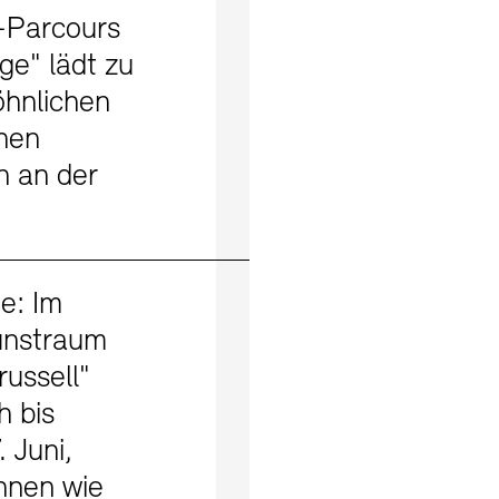
-Parcours
ge" lädt zu
hnlichen
hen
n an der
Mehr erfahren
e: Im
unstraum
russell"
h bis
 Juni,
nnen wie