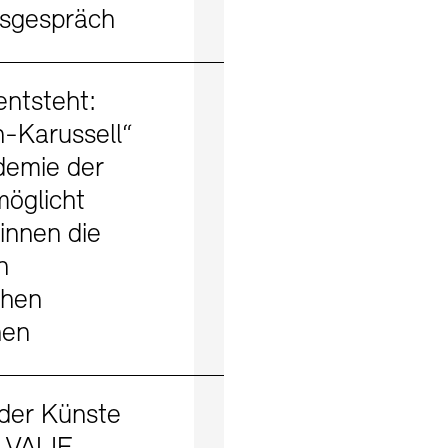
tsgespräch
Mehr erfahren
ntsteht:
n-Karussell“
demie der
öglicht
innen die
n
chen
nen
Mehr erfahren
der Künste