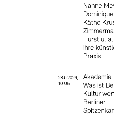
Nanne Mey
Dominique
Käthe Krus
Zimmerman
Hurst u. a.
ihre künstl
Praxis
Akademie-
28.5.2026,
10 Uhr
Was ist Ber
Kultur wer
Berliner
Spitzenka