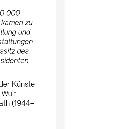
30.000
 kamen zu
llung und
staltungen
ssitz des
sidenten
Mehr erfahren
der Künste
 Wulf
ath (1944–
Mehr erfahren