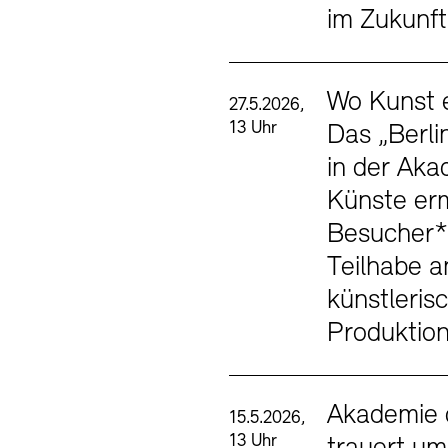
im Zukunf
Wo Kunst e
27.5.2026,
13 Uhr
Das „Berli
in der Aka
Künste erm
Besucher*
Teilhabe a
künstleris
Produktio
Akademie 
15.5.2026,
13 Uhr