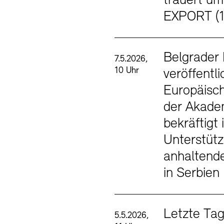
trauert u
EXPORT (
Belgrader 
7.5.2026,
10 Uhr
veröffentli
Europäisch
der Akade
bekräftigt 
Unterstütz
anhaltend
in Serbien
Letzte Tag
5.5.2026,