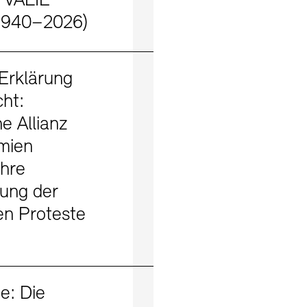
m VALIE
1940–2026)
Mehr erfahren
Erklärung
cht:
e Allianz
mien
ihre
ung der
en Proteste
Mehr erfahren
e: Die