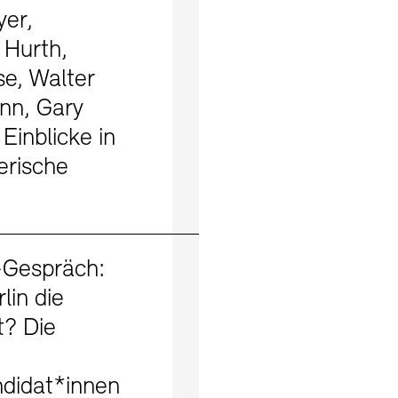
er,
 Hurth,
e, Walter
n, Gary
 Einblicke in
erische
Mehr erfahren
Gespräch:
lin die
t? Die
ndidat*innen