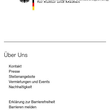
Kontakte
Archivdatenbank
OPAC
Digitale Sammlungen
Exil-Archive
Stellenangebote
Newsletter
Presse
Der Beauftragte der Bundesregierung für Kultur und Medien
Nachhaltigkeit
Kontakt
Über Uns
Kontakt
Presse
Stellenangebote
Vermietungen und Events
Nachhaltigkeit
Erklärung zur Barrierefreiheit
Barrieren melden