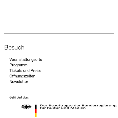
Social Media
Instagram – Akademie der Künste
Facebook – Akademie der Künste
YouTube – Akademie der Künste
LinkedIn – Akademie der Künste
Besuch
Veranstaltungsorte
Programm
Tickets und Preise
Öffnungszeiten
Newsletter
Gefördert durch