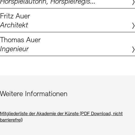
Hörspielautorin, Hörspielregisseurin, Dramaturgin
Digitale Sammlungen
Exil-Archive
Stellenangebote
Newsletter
Presse
Fritz Auer
Architekt
Nachhaltigkeit
Kontakt
Thomas Auer
Ingenieur
Weitere Informationen
Mitgliederliste der Akademie der Künste (PDF Download, nicht
barrierefrei)