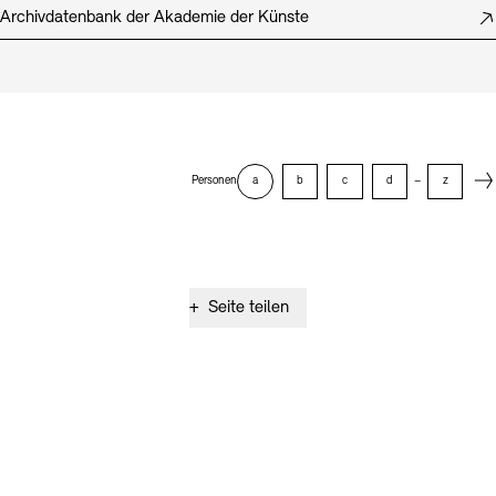
Archivdatenbank der Akademie der Künste
Next
Personen
a
b
c
d
–
z
+
Seite teilen