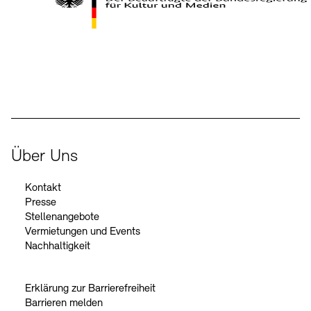
Kontakte
Archivdatenbank
OPAC
Digitale Sammlungen
Exil-Archive
Stellenangebote
Newsletter
Presse
Der Beauftragte der Bundesregierung für Kultur und Medien
Nachhaltigkeit
Kontakt
Über Uns
Kontakt
Presse
Stellenangebote
Vermietungen und Events
Nachhaltigkeit
Erklärung zur Barrierefreiheit
Barrieren melden