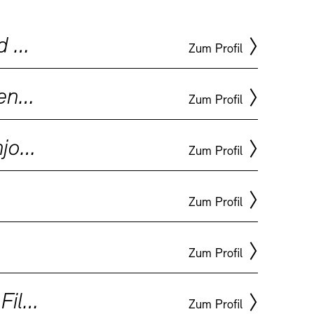
Regisseurin von Dokumentar- und Spielfilmen, Autorin, unabhängige Produzentin
Zum Profil
Kulturwissenschaftler, Kunstwissenschaftler
Zum Profil
Schriftsteller, Produzent, Fernsehjournalist, Hörspielautor, Hörspielregisseur
Zum Profil
Zum Profil
Zum Profil
TEN
keit
Kontakt
Bildender Künstler, Fotokünstler, Filmkünstler, Objektkünstler, Aktionskünstler
Zum Profil