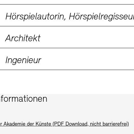
D FORM
aft der Freunde
Architekt
Archivdatenbank
OPAC
Digitale Sam
ngen und Events
Ingenieur
nformationen
Newsletter
Presse
Nachhaltig
der Akademie der Künste (PDF Download, nicht barrierefrei)