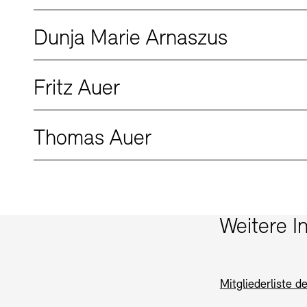
Dunja Marie Arnaszus
SINN UN
Gesellsch
Fritz Auer
Kontakte
Vermietu
Thomas Auer
Weitere I
Stellenangebote
Mitgliederliste 