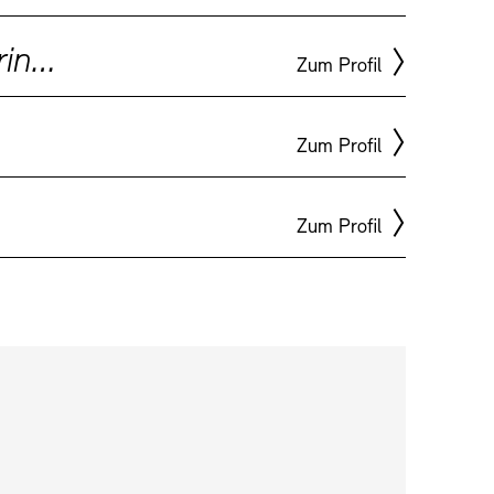
Hörspielautorin, Hörspielregisseurin, Dramaturgin
Zum Profil
Zum Profil
mlungen
Exil-Archive
Zum Profil
keit
Kontakt