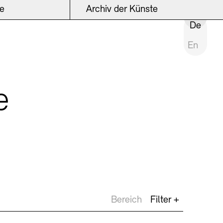
ke
Archiv der Künste
INSTITUTION SCHLIESSEN
De
En
e
Bereich
Filter +