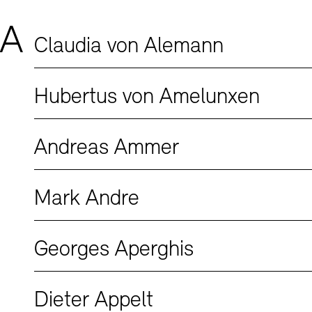
Buchläden
Vermittlungsprogramm
Mediathe
Mitglieder
A
Preise, S
Claudia von Alemann
schau dep
Abteilun
Publikati
Hubertus von Amelunxen
Bilderkell
Bibliothe
Andreas Ammer
Europäisc
Kunstsa
Tickets und Preise
Tickets und Preise
Öffnungszeiten
Öffnungszeiten
Mark Andre
JUNGE A
Museen
Georges Aperghis
Kulturel
Fundstüc
Vermietung
Dieter Appelt
Studio fü