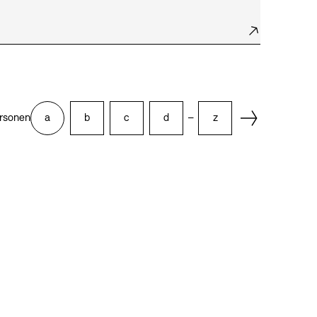
Next Page
rsonen
a
b
c
d
–
z