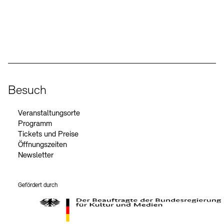
Social Media
Instagram – Akademie der Künste
Facebook – Akademie der Künste
YouTube – Akademie der Künste
LinkedIn – Akademie der Künste
Besuch
Veranstaltungsorte
Programm
Tickets und Preise
Öffnungszeiten
Newsletter
Gefördert durch