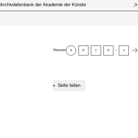
Archivdatenbank der Akademie der Künste
Next
Personen
a
b
c
d
–
z
+
Seite teilen