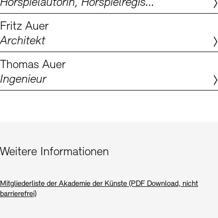
Hörspielautorin, Hörspielregisseurin, Dramaturgin
Digitale Sammlungen
Exil-Archive
Stellenangebote
Newsletter
Presse
Fritz Auer
Architekt
Nachhaltigkeit
Kontakt
Thomas Auer
Ingenieur
Weitere Informationen
Mitgliederliste der Akademie der Künste (PDF Download, nicht
barrierefrei)