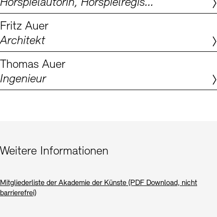
Hörspielautorin, Hörspielregisseurin, Dramaturgin
Digitale Sammlungen
Exil-Archive
Stellenangebote
Newsletter
Presse
Fritz Auer
Architekt
Nachhaltigkeit
Kontakt
Thomas Auer
Ingenieur
Weitere Informationen
Mitgliederliste der Akademie der Künste (PDF Download, nicht
barrierefrei)