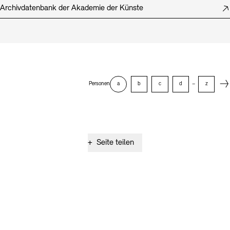
Archivdatenbank der Akademie der Künste
Next
Personen
a
b
c
d
–
z
+
Seite teilen