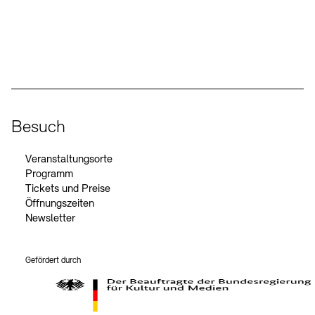
Social Media
Instagram – Akademie der Künste
Facebook – Akademie der Künste
YouTube – Akademie der Künste
LinkedIn – Akademie der Künste
Besuch
Veranstaltungsorte
Programm
Tickets und Preise
Öffnungszeiten
Newsletter
Gefördert durch