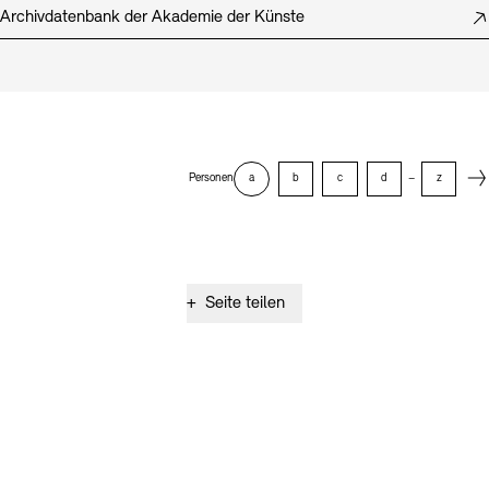
Archivdatenbank der Akademie der Künste
Next
Personen
a
b
c
d
–
z
+
Seite teilen