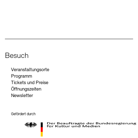
Social Media
Instagram – Akademie der Künste
Facebook – Akademie der Künste
YouTube – Akademie der Künste
LinkedIn – Akademie der Künste
Besuch
Veranstaltungsorte
Programm
Tickets und Preise
Öffnungszeiten
Newsletter
Gefördert durch