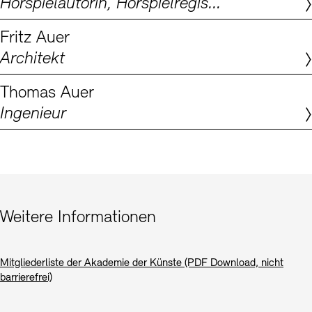
Hörspielautorin, Hörspielregisseurin, Dramaturgin
Digitale Sammlungen
Exil-Archive
Stellenangebote
Newsletter
Presse
Fritz Auer
Architekt
Nachhaltigkeit
Kontakt
Thomas Auer
Ingenieur
Weitere Informationen
Mitgliederliste der Akademie der Künste (PDF Download, nicht
barrierefrei)