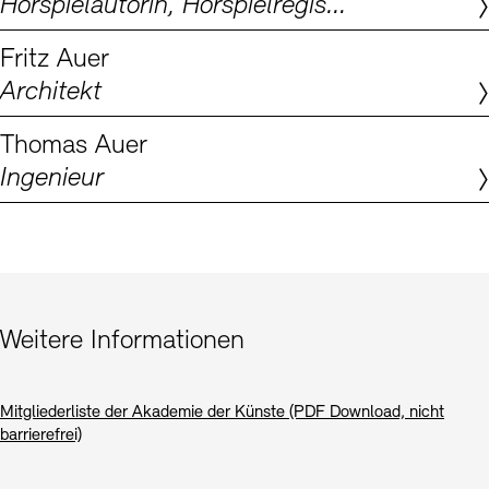
Hörspielautorin, Hörspielregisseurin, Dramaturgin
Digitale Sammlungen
Exil-Archive
Stellenangebote
Newsletter
Presse
Fritz Auer
Architekt
Nachhaltigkeit
Kontakt
Thomas Auer
Ingenieur
Weitere Informationen
Mitgliederliste der Akademie der Künste (PDF Download, nicht
barrierefrei)