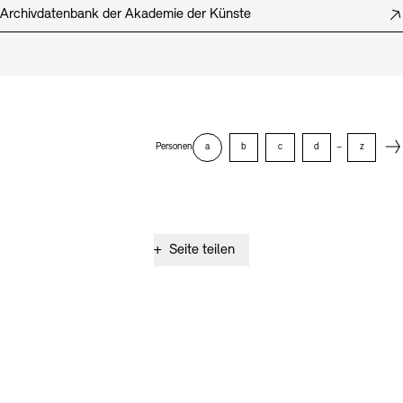
Archivdatenbank der Akademie der Künste
Next
Personen
a
b
c
d
–
z
+
Seite teilen