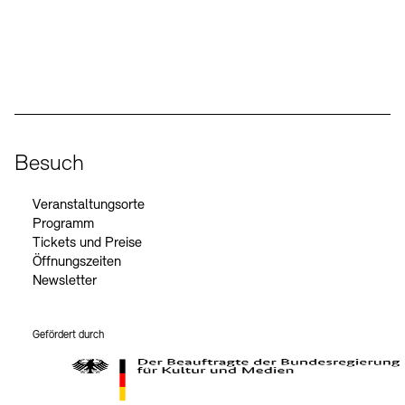
Social Media
Instagram – Akademie der Künste
Facebook – Akademie der Künste
YouTube – Akademie der Künste
LinkedIn – Akademie der Künste
Besuch
Veranstaltungsorte
Programm
Tickets und Preise
Öffnungszeiten
Newsletter
Gefördert durch