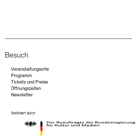
Social Media
Instagram – Akademie der Künste
Facebook – Akademie der Künste
YouTube – Akademie der Künste
LinkedIn – Akademie der Künste
Besuch
Veranstaltungsorte
Programm
Tickets und Preise
Öffnungszeiten
Newsletter
Gefördert durch