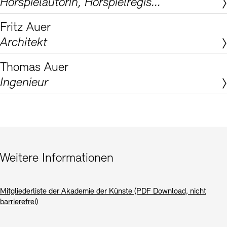
Hörspielautorin, Hörspielregisseurin, Dramaturgin
Digitale Sammlungen
Exil-Archive
Stellenangebote
Newsletter
Presse
Fritz Auer
Architekt
Nachhaltigkeit
Kontakt
Thomas Auer
Ingenieur
Weitere Informationen
Mitgliederliste der Akademie der Künste (PDF Download, nicht
barrierefrei)