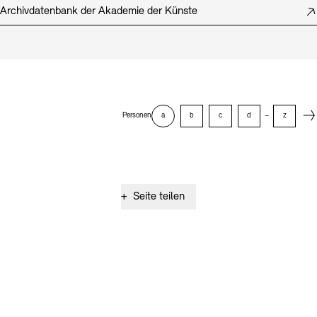
Archivdatenbank der Akademie der Künste
Next
Personen
a
b
c
d
–
z
+
Seite teilen