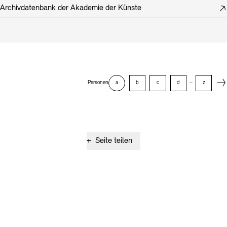
Archivdatenbank der Akademie der Künste
Next
Personen
a
b
c
d
–
z
+
Seite teilen