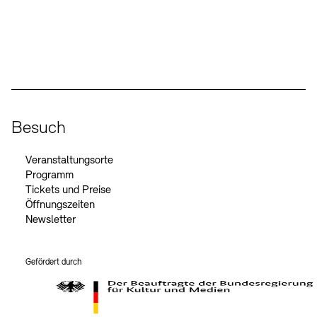
Social Media
Instagram – Akademie der Künste
Facebook – Akademie der Künste
YouTube – Akademie der Künste
LinkedIn – Akademie der Künste
Besuch
Veranstaltungsorte
Programm
Tickets und Preise
Öffnungszeiten
Newsletter
Gefördert durch