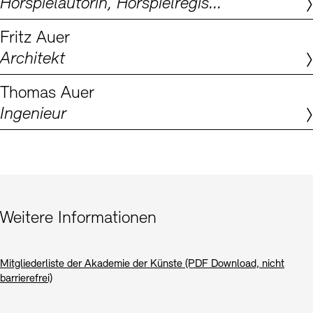
Hörspielautorin, Hörspielregisseurin, Dramaturgin
Digitale Sammlungen
Exil-Archive
Stellenangebote
Newsletter
Presse
Fritz Auer
Architekt
Nachhaltigkeit
Kontakt
Thomas Auer
Ingenieur
Weitere Informationen
Mitgliederliste der Akademie der Künste (PDF Download, nicht
barrierefrei)