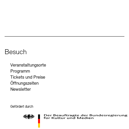
Social Media
Instagram – Akademie der Künste
Facebook – Akademie der Künste
YouTube – Akademie der Künste
LinkedIn – Akademie der Künste
Besuch
Veranstaltungsorte
Programm
Tickets und Preise
Öffnungszeiten
Newsletter
Gefördert durch