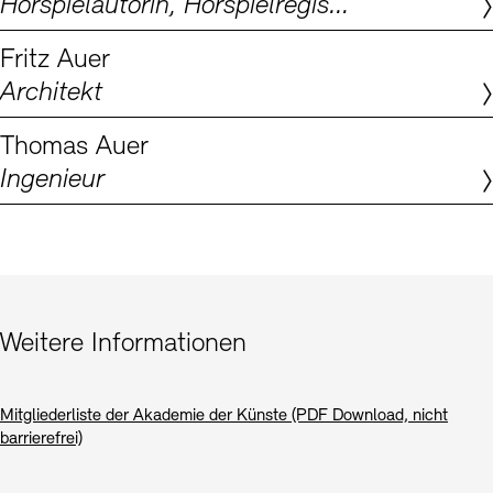
Hörspielautorin, Hörspielregisseurin, Dramaturgin
Digitale Sammlungen
Exil-Archive
Stellenangebote
Newsletter
Presse
Fritz Auer
Architekt
Nachhaltigkeit
Kontakt
Thomas Auer
Ingenieur
Weitere Informationen
Mitgliederliste der Akademie der Künste (PDF Download, nicht
barrierefrei)