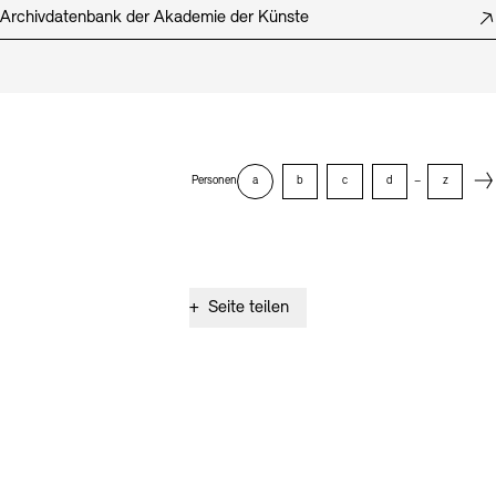
Archivdatenbank der Akademie der Künste
Next
Personen
a
b
c
d
–
z
+
Seite teilen