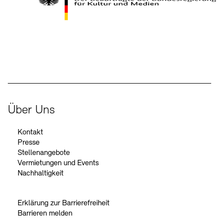
Kontakte
Archivdatenbank
OPAC
Digitale Sammlungen
Exil-Archive
Stellenangebote
Newsletter
Presse
Der Beauftragte der Bundesregierung für Kultur und Medien
Nachhaltigkeit
Kontakt
Über Uns
Kontakt
Presse
Stellenangebote
Vermietungen und Events
Nachhaltigkeit
Erklärung zur Barrierefreiheit
Barrieren melden