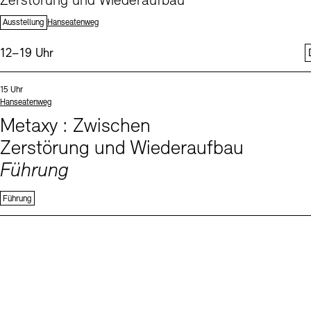
Zerstörung und Wiederaufbau
Standort:
Ausstellung
Hanseatenweg
Uhrzeit:
12–19 Uhr
Events (1)
Sprachen
Uhrzeit:
15 Uhr
Standort
Hanseatenweg
Metaxy : Zwischen
Zerstörung und Wiederaufbau
Führung
Führung