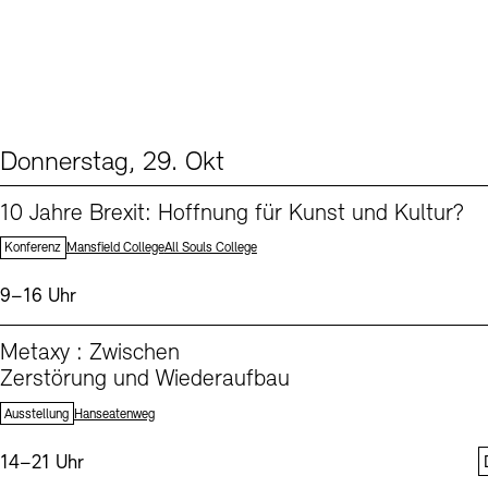
Donnerstag, 29. Okt
From our Program (2)
10 Jahre Brexit: Hoffnung für Kunst und Kultur?
Standorte:
Konferenz
Mansfield College
All Souls College
Uhrzeit:
9–16 Uhr
Metaxy : Zwischen
Zerstörung und Wiederaufbau
Standort:
Ausstellung
Hanseatenweg
Uhrzeit:
14–21 Uhr