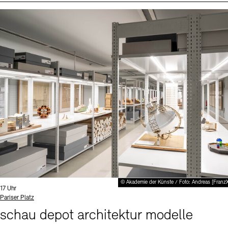
Events (2)
Sprache
© Akademie der Künste / Foto: Andreas [Franz
Uhrzeit:
17 Uhr
Standort
Pariser Platz
schau depot architektur modelle