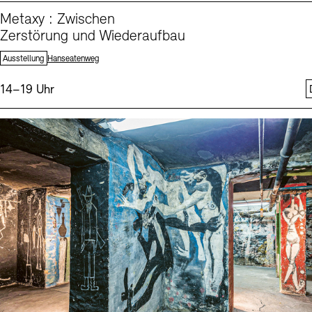
Metaxy : Zwischen
Zerstörung und Wiederaufbau
Standort:
Ausstellung
Hanseatenweg
Uhrzeit:
14–19 Uhr
Events (2)
Sprache