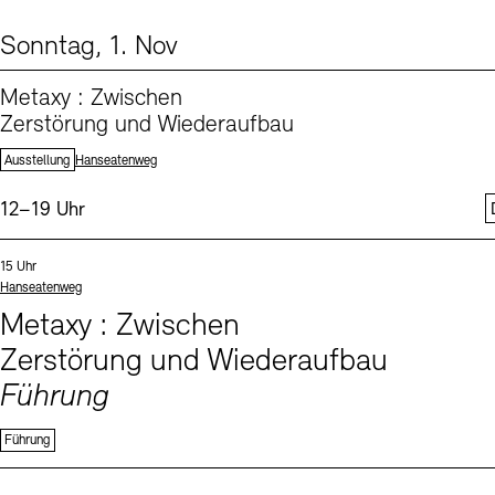
Sonntag, 1. Nov
From our Program (1)
Metaxy : Zwischen
Zerstörung und Wiederaufbau
Standort:
Ausstellung
Hanseatenweg
Uhrzeit:
12–19 Uhr
Events (1)
Sprachen
Uhrzeit:
15 Uhr
Standort
Hanseatenweg
Metaxy : Zwischen
Zerstörung und Wiederaufbau
Führung
Führung