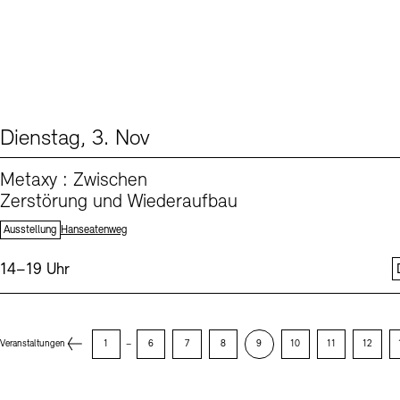
Dienstag, 3. Nov
From our Program (1)
Metaxy : Zwischen
Zerstörung und Wiederaufbau
Standort:
Ausstellung
Hanseatenweg
Uhrzeit:
14–19 Uhr
Previous Page
Veranstaltungen
1
–
6
7
8
9
10
11
12