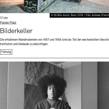
© VG Bild-Kunst, Bonn 2018 / Foto: Andreas [Franz
Uhrzeit:
17 Uhr
Standort
Pariser Platz
Bilderkeller
Die erhaltenen Wandmalereien von 1957 und 1958 sind als Teil der wechselvollen Geschi
Institution und Gebäude zu besichtigen.
Führung
Sprache