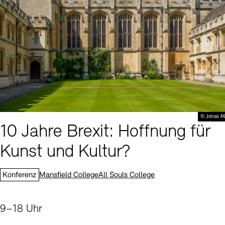
© Jonas M
10 Jahre Brexit: Hoffnung für
Kunst und Kultur?
Standorte:
Konferenz
Mansfield College
All Souls College
Uhrzeit:
9–18 Uhr