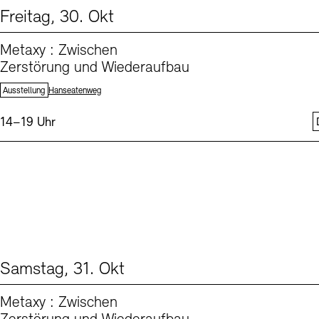
Freitag, 30. Okt
From our Program (1)
Metaxy : Zwischen
Zerstörung und Wiederaufbau
Standort:
Ausstellung
Hanseatenweg
Uhrzeit:
14–19 Uhr
Samstag, 31. Okt
From our Program (1)
Metaxy : Zwischen