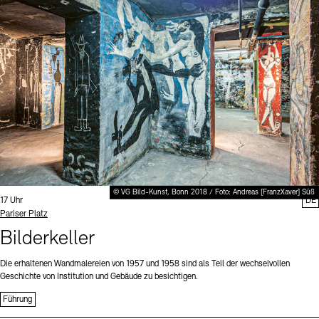
Digitale Sammlungen
Exil-Archive
Stellenangebote
Newsletter
Presse
Nachhaltigkeit
Kontakt
© VG Bild-Kunst, Bonn 2018 / Foto: Andreas [FranzXaver] Süß
Uhrzeit:
17 Uhr
DE
Standort
Pariser Platz
Bilderkeller
Die erhaltenen Wandmalereien von 1957 und 1958 sind als Teil der wechselvollen
Geschichte von Institution und Gebäude zu besichtigen.
Führung