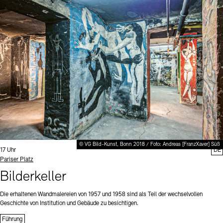
© VG Bild-Kunst, Bonn 2018 / Foto: Andreas [FranzXaver] Süß
Uhrzeit:
17 Uhr
DE
Standort
Pariser Platz
Bilderkeller
Die erhaltenen Wandmalereien von 1957 und 1958 sind als Teil der wechselvollen
Geschichte von Institution und Gebäude zu besichtigen.
Führung