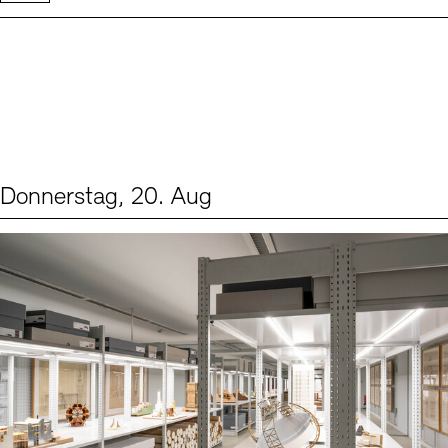
Donnerstag, 20. Aug
Events (1)
Sprache