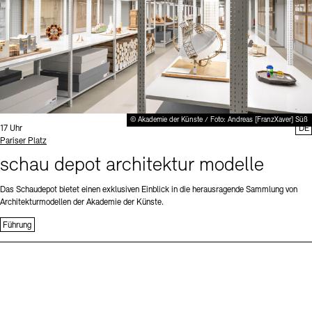
© Akademie der Künste / Foto: Andreas [FranzXaver] Süß
Uhrzeit:
17 Uhr
DE
Standort
Pariser Platz
schau depot architektur modelle
Das Schaudepot bietet einen exklusiven Einblick in die herausragende Sammlung von
Architekturmodellen der Akademie der Künste.
Führung