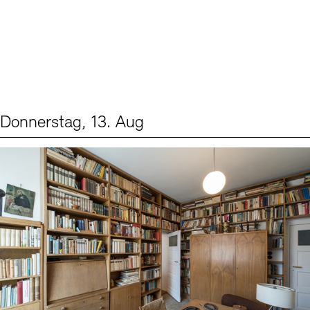
Donnerstag, 13. Aug
Events (2)
Sprache