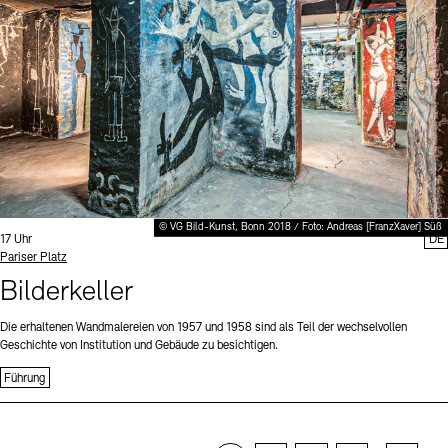
© VG Bild-Kunst, Bonn 2018 / Foto: Andreas [FranzXaver] Süß
Uhrzeit:
17 Uhr
DE
Standort
Pariser Platz
Bilderkeller
Die erhaltenen Wandmalereien von 1957 und 1958 sind als Teil der wechselvollen
Geschichte von Institution und Gebäude zu besichtigen.
Führung