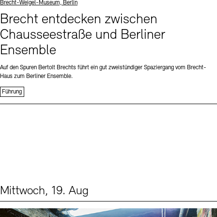
Standort
Brecht-Weigel-Museum, Berlin
Brecht entdecken zwischen
Chausseestraße und Berliner
Ensemble
Auf den Spuren Bertolt Brechts führt ein gut zweistündiger Spaziergang vom Brecht-
Haus zum Berliner Ensemble.
Führung
Mittwoch, 19. Aug
Events (1)
Sprache