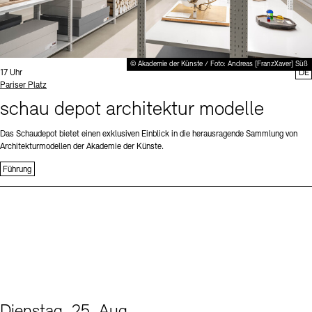
© Akademie der Künste / Foto: Andreas [FranzXaver] Süß
Uhrzeit:
17 Uhr
DE
Standort
Pariser Platz
schau depot architektur modelle
Das Schaudepot bietet einen exklusiven Einblick in die herausragende Sammlung von
Architekturmodellen der Akademie der Künste.
Führung
Dienstag, 25. Aug