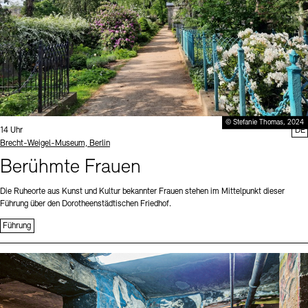
© Stefanie Thomas, 2024
Uhrzeit:
14 Uhr
DE
Standort
Brecht-Weigel-Museum, Berlin
Berühmte Frauen
Die Ruheorte aus Kunst und Kultur bekannter Frauen stehen im Mittelpunkt dieser
Führung über den Dorotheenstädtischen Friedhof.
Führung
Sprache