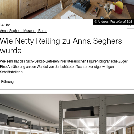
© Andreas [FranzXaver] Süß
Uhrzeit:
14 Uhr
DE
Standort
Anna-Seghers-Museum, Berlin
Wie Netty Reiling zu Anna Seghers
wurde
Wie sehr hat das Sich-Selbst-Befreien ihrer literarischen Figuren biografische Züge?
Eine Annäherung an den Wandel von der behüteten Tochter zur eigenwilligen
Schriftstellerin.
Führung
Sprache