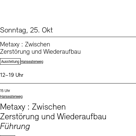
Sonntag, 25. Okt
From our Program (1)
Metaxy : Zwischen
Zerstörung und Wiederaufbau
Standort:
Ausstellung
Hanseatenweg
Uhrzeit:
12–19 Uhr
Events (1)
Sprachen
Uhrzeit:
15 Uhr
Standort
Hanseatenweg
Metaxy : Zwischen
Zerstörung und Wiederaufbau
Führung