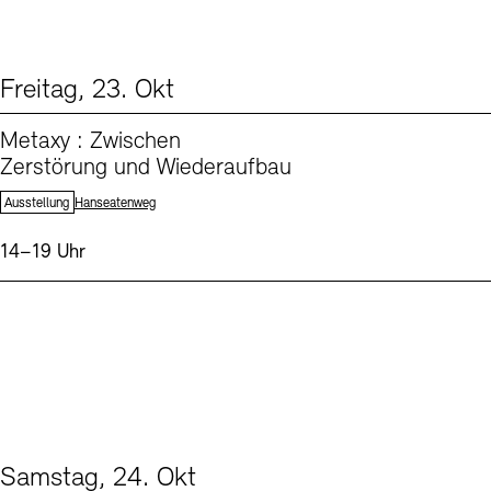
Freitag, 23. Okt
From our Program (1)
Metaxy : Zwischen
Zerstörung und Wiederaufbau
Standort:
Ausstellung
Hanseatenweg
Uhrzeit:
14–19 Uhr
Samstag, 24. Okt