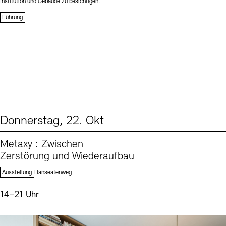
Institution und Gebäude zu besichtigen.
Führung
Donnerstag, 22. Okt
From our Program (1)
Metaxy : Zwischen
Zerstörung und Wiederaufbau
Standort:
Ausstellung
Hanseatenweg
Uhrzeit:
14–21 Uhr
Events (3)
Sprache