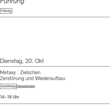
Führung
Führung
Dienstag, 20. Okt
From our Program (1)
Metaxy : Zwischen
Zerstörung und Wiederaufbau
Standort:
Ausstellung
Hanseatenweg
Uhrzeit:
14–19 Uhr