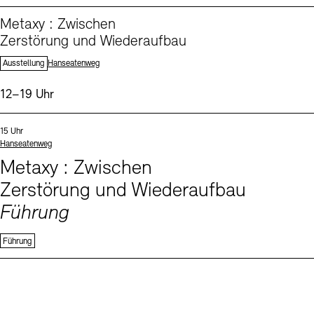
From our Program (1)
Metaxy : Zwischen
Zerstörung und Wiederaufbau
Standort:
Ausstellung
Hanseatenweg
Uhrzeit:
12–19 Uhr
Events (1)
Sprachen
Uhrzeit:
15 Uhr
Standort
Hanseatenweg
Metaxy : Zwischen
Zerstörung und Wiederaufbau
Führung
Führung