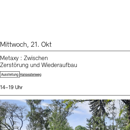
Mittwoch, 21. Okt
From our Program (1)
Metaxy : Zwischen
Zerstörung und Wiederaufbau
Standort:
Ausstellung
Hanseatenweg
Uhrzeit:
14–19 Uhr
Events (2)
Sprache