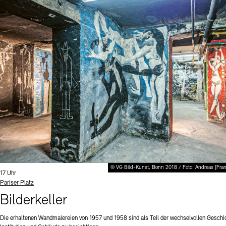
© VG Bild-Kunst, Bonn 2018 / Foto: Andreas [Fra
Uhrzeit:
17 Uhr
Standort
Pariser Platz
Bilderkeller
Die erhaltenen Wandmalereien von 1957 und 1958 sind als Teil der wechselvollen Geschi