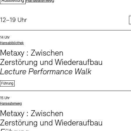
Ausstellung
Hanseatenweg
Digitale Sammlungen
Exil-Archive
Stellenangebote
Newsletter
Presse
Uhrzeit:
12–19 Uhr
Nachhaltigkeit
Kontakt
Events (2)
Sprache
Uhrzeit:
14 Uhr
Standort
Hansabibliothek
Metaxy : Zwischen
Zerstörung und Wiederaufbau
Lecture Performance Walk
Führung
Sprachen
Uhrzeit:
15 Uhr
Standort
Hanseatenweg
Metaxy : Zwischen
Zerstörung und Wiederaufbau