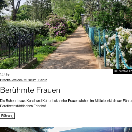
© Stefanie T
Uhrzeit:
14 Uhr
Standort
Brecht-Weigel-Museum, Berlin
Berühmte Frauen
Die Ruheorte aus Kunst und Kultur bekannter Frauen stehen im Mittelpunkt dieser Führu
Dorotheenstädtischen Friedhof.
Führung
Sprache