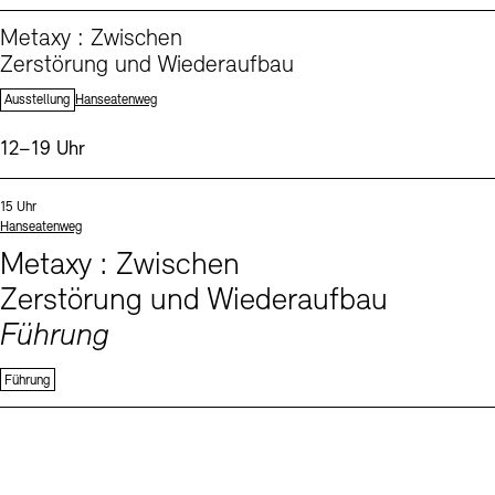
From our Program (1)
Metaxy : Zwischen
Zerstörung und Wiederaufbau
Standort:
Ausstellung
Hanseatenweg
Uhrzeit:
12–19 Uhr
Events (1)
Sprachen
Uhrzeit:
15 Uhr
Standort
Hanseatenweg
Metaxy : Zwischen
Zerstörung und Wiederaufbau
Führung
Führung