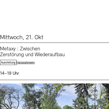
Mittwoch, 21. Okt
From our Program (1)
Metaxy : Zwischen
Zerstörung und Wiederaufbau
Standort:
Ausstellung
Hanseatenweg
Uhrzeit:
14–19 Uhr
Events (2)
Sprache