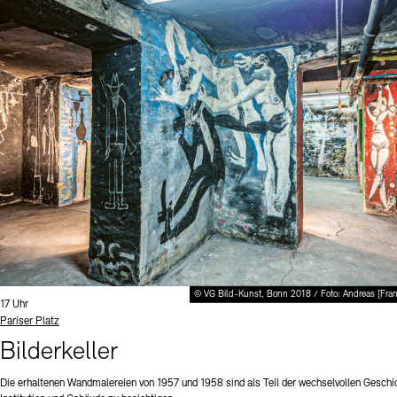
© VG Bild-Kunst, Bonn 2018 / Foto: Andreas [Fra
Uhrzeit:
17 Uhr
Standort
Pariser Platz
Bilderkeller
Die erhaltenen Wandmalereien von 1957 und 1958 sind als Teil der wechselvollen Geschi