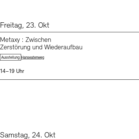
Freitag, 23. Okt
From our Program (1)
Metaxy : Zwischen
Zerstörung und Wiederaufbau
Standort:
Ausstellung
Hanseatenweg
Uhrzeit:
14–19 Uhr
Samstag, 24. Okt