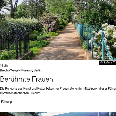
© Stefanie T
Uhrzeit:
14 Uhr
Standort
Brecht-Weigel-Museum, Berlin
Berühmte Frauen
Die Ruheorte aus Kunst und Kultur bekannter Frauen stehen im Mittelpunkt dieser Führu
Dorotheenstädtischen Friedhof.
Führung
Sprache