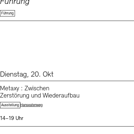
Führung
Führung
Dienstag, 20. Okt
From our Program (1)
Metaxy : Zwischen
Zerstörung und Wiederaufbau
Standort:
Ausstellung
Hanseatenweg
Uhrzeit:
14–19 Uhr