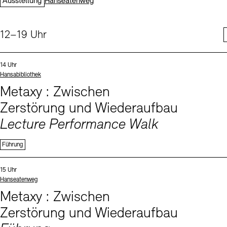
Ausstellung
Hanseatenweg
Digitale Sammlungen
Exil-Archive
Stellenangebote
Newsletter
Presse
Uhrzeit:
12–19 Uhr
Nachhaltigkeit
Kontakt
Events (2)
Sprache
Uhrzeit:
14 Uhr
Standort
Hansabibliothek
Metaxy : Zwischen
Zerstörung und Wiederaufbau
Lecture Performance Walk
Führung
Sprachen
Uhrzeit:
15 Uhr
Standort
Hanseatenweg
Metaxy : Zwischen
Zerstörung und Wiederaufbau