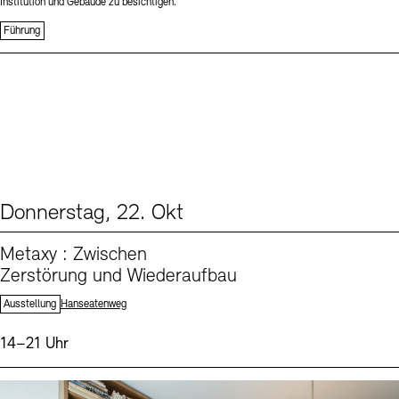
Institution und Gebäude zu besichtigen.
Führung
Donnerstag, 22. Okt
From our Program (1)
Metaxy : Zwischen
Zerstörung und Wiederaufbau
Standort:
Ausstellung
Hanseatenweg
Uhrzeit:
14–21 Uhr
Events (3)
Sprache