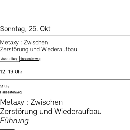
Sonntag, 25. Okt
From our Program (1)
Metaxy : Zwischen
Zerstörung und Wiederaufbau
Standort:
Ausstellung
Hanseatenweg
Uhrzeit:
12–19 Uhr
Events (1)
Sprachen
Uhrzeit:
15 Uhr
Standort
Hanseatenweg
Metaxy : Zwischen
Zerstörung und Wiederaufbau
Führung