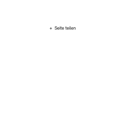
Zum Hauptinhalt springen (Enter drücken)
+
Seite teilen
Zum Fußbereich springen (Enter drücken)