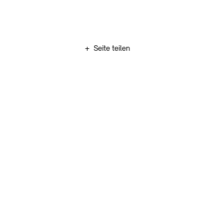
Zum Hauptinhalt springen (Enter drücken)
+
Seite teilen
Zum Fußbereich springen (Enter drücken)