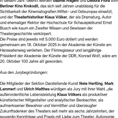
in diesem Jahr: Geehrt werden
Gabriel Hageni
und
Debora Fiora
vom
Kunstsektionen
Büro der öffentlichen Sache
Berliner Kino Krokodil
, das sich seit Jahren unablässig für die
Ausstellungen & Veranstaltungen
Sichtbarkeit der Kinematografien Mittel- und Osteuropas einsetzt,
Preise, Stipendien und Stiftung
Tickets und Preise
Öffnungszeiten
Barrierefreiheit
und der
Theaterhistoriker Klaus Völker
, der als Dramaturg, Autor
Projekte
und ehemaliger Rektor der Hochschule für Schauspielkunst Ernst
Publikationen
Tickets und Preise
Öffnungszeiten
Barrierefreiheit
Newsletter
Presse
Mediathek
Publikationen
Busch wie kaum ein Zweiter Wissen und Gewissen der
Theatergeschichte verkörpert.
schau depot architektur modelle
Newsletter
Presse
Die Preise sind jeweils mit 5.000 Euro dotiert und werden
Europäische Allianz der Akademien
gemeinsam am 18. Oktober 2025 in der Akademie der Künste am
Bilderkeller
Abteilungen & Fachbereiche
Hanseatenweg verliehen. Der Filmregisseur und langjährige
JUNGE AKADEMIE
Präsident der Akademie der Künste der DDR, Konrad Wolf, wäre am
Bibliothek
20. Oktober 100 Jahre alt geworden.
Kulturelle Vermittlung – KUNSTWELTEN
Kunstsammlung
Aus den Jurybegründungen:
Studio für Elektroakustische Musik
Museen
Vermietung
Stellenangebote
Presse
Die Mitglieder der Sektion Darstellende Kunst
Nele Hertling
,
Mark
SINN UND FORM
Fundstücke
Lammert
und
Ulrich Matthes
würdigen als Jury mit ihrer Wahl „die
Nachhaltigkeit
Kontakt
Gesellschaft der Freunde
außerordentliche Lebensleistung
Klaus Völkers
als produktiver
künstlerischer Mitgestalter und analytischer Beobachter, als
Vermietungen und Events
aufmerksamer Bewahrer und Vermittler und überzeugter
Zukunftsdenker des Theaters seit mehr als sechs Jahrzehnten, der
souverän Kenntnisse und Praxis mit Liebe zum Theater, Autonomie