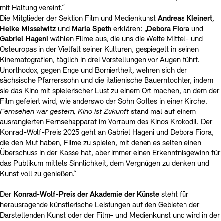
Kontakte
Archivdatenbank
OPAC
mit Haltung vereint.“
Die Mitglieder der Sektion Film und Medienkunst
Andreas Kleinert
,
Digitale Sammlungen
Exil-Archive
Helke Misselwitz
und
Maria Speth
erklären: „
Debora Fiora
und
Stellenangebote
Newsletter
Presse
Gabriel Hageni
wählen Filme aus, die uns die Weite Mittel- und
Osteuropas in der Vielfalt seiner Kulturen, gespiegelt in seinen
Nachhaltigkeit
Kontakt
Kinematografien, täglich in drei Vorstellungen vor Augen führt.
Unorthodox, gegen Enge und Borniertheit, wehren sich der
sächsische Pfarrerssohn und die italienische Bauerntochter, indem
sie das Kino mit spielerischer Lust zu einem Ort machen, an dem der
Film gefeiert wird, wie anderswo der Sohn Gottes in einer Kirche.
Fernsehen war gestern, Kino ist Zukunft
stand mal auf einem
ausrangierten Fernsehapparat im Vorraum des Kinos Krokodil. Der
Konrad-Wolf-Preis 2025 geht an Gabriel Hageni und Debora Fiora,
die den Mut haben, Filme zu spielen, mit denen es selten einen
Überschuss in der Kasse hat, aber immer einen Erkenntnisgewinn für
das Publikum mittels Sinnlichkeit, dem Vergnügen zu denken und
Kunst voll zu genießen.“
Der
Konrad-Wolf-Preis der Akademie der Künste
steht für
herausragende künstlerische Leistungen auf den Gebieten der
Darstellenden Kunst oder der Film- und Medienkunst und wird in der