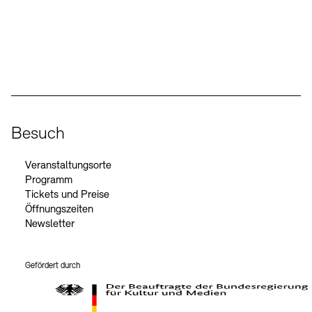
Social Media
Instagram – Akademie der Künste
Facebook – Akademie der Künste
YouTube – Akademie der Künste
LinkedIn – Akademie der Künste
Besuch
Veranstaltungsorte
Programm
Tickets und Preise
Öffnungszeiten
Newsletter
Gefördert durch