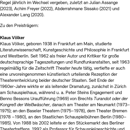
Regel jährlich im Wechsel vergeben, zuletzt an Julian Assange
(2023), Achim Freyer (2022), Abderrahmane Sissako (2021) und
Alexander Lang (2020).
Zu den Preisträgern:
Klaus Völker
Klaus Völker, geboren 1938 in Frankfurt am Main, studierte
Literaturwissenschaft, Kunstgeschichte und Philosophie in Frankfurt
und Westberlin. Seit 1962 als freier Autor und Kritiker für große
deutschsprachige Tageszeitungen und Rundfunkanstalten, seit 1963
regelmäßig für die Zeitschrift
Theater heute
tätig, vertiefte er auch
eine unvoreingenommen künstlerisch urteilende Rezeption der
Theaterentwicklung beider deutscher Staaten. Seit Ende der
1960er-Jahre wirkte er als leitender Dramaturg, zunächst in Zürich
am Schauspielhaus, während u. a. Peter Steins Engagement und
Benno Bessons Uraufführung (1969) von Brechts
Turandot oder der
Kongreß der Weißwäscher
, danach am Theater am Neumarkt (1973–
1975); an den Baseler Theatern (1975–1978), dem Theater Bremen
(1978 –1980), an den Staatlichen Schauspielbühnen Berlin (1980–
1985). Von 1988 bis 2002 leitete er den Stückemarkt des Berliner
Theatertreffens. 1992 als Professor für Schauspielgeschichte und