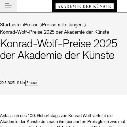
Hauptmenü
Zum Hauptinhalt springen (Enter drücken)
Besuch
Zum Fußbereich springen (Enter drücken)
Sie befinden sich hier:
Startseite
Presse
Pressemitteilungen
Besuch
Konrad-Wolf-Preise 2025 der Akademie der Künste
BESUCH SCHLIESSEN
Programm
Konrad-Wolf-Preise 2025
Veranstaltungsorte
PROGRAMM SCHLIESSEN
BESUCH SCHLIESSEN
Institution
der Akademie der Künste
Museen
Veranstaltungskalender
Akademie
Führungen und Kulturelle Vermittlung
Highlights
AKADEMIE SCHLIESSEN
News und Einblicke
Ausstellungen
Über uns
Datum und Uhrzeit:
Sektion:
20.8.2025, 11 Uhr
Presse
NEWS UND EINBLICKE SCHLIESSEN
Archiv der Künste
Archiv und Bibliothek
Präsidium
News
ARCHIV DER KÜNSTE SCHLIESSEN
INSTITUTION SCHLIESSEN
De
Cafés
Aufbau und Aufgaben
Führungen
Akademie-Podcast
Leichte Sprache
Deutsche Gebärdensprache
Schriftgröße anpassen
Kontrast
Über das Archiv
En
Buchläden
Geschichte
Inklusives Programm
Akademie-Gespräche
Benutzung
Anlässlich des 100. Geburtstags von Konrad Wolf verleiht die
Mitglieder
Vermittlungsprogramm
Akademie der Künste den nach ihm benannten Preis gleich zweimal
Akademie-Brief
Recherche