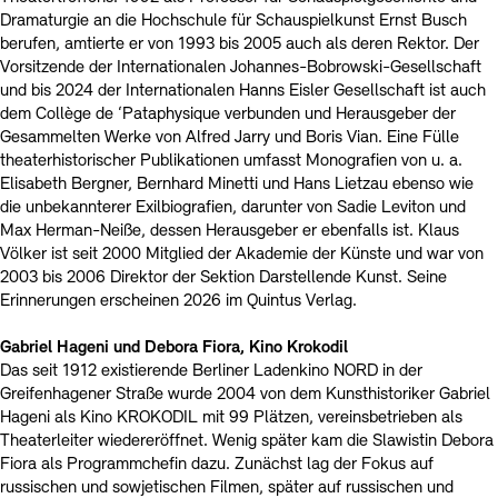
Dramaturgie an die Hochschule für Schauspielkunst Ernst Busch
berufen, amtierte er von 1993 bis 2005 auch als deren Rektor. Der
Vorsitzende der Internationalen Johannes-Bobrowski-Gesellschaft
und bis 2024 der Internationalen Hanns Eisler Gesellschaft ist auch
dem Collège de ‘Pataphysique verbunden und Herausgeber der
Gesammelten Werke von Alfred Jarry und Boris Vian. Eine Fülle
theaterhistorischer Publikationen umfasst Monografien von u. a.
Elisabeth Bergner, Bernhard Minetti und Hans Lietzau ebenso wie
die unbekannterer Exilbiografien, darunter von Sadie Leviton und
Max Herman-Neiße, dessen Herausgeber er ebenfalls ist. Klaus
Völker ist seit 2000 Mitglied der Akademie der Künste und war von
2003 bis 2006 Direktor der Sektion Darstellende Kunst. Seine
Erinnerungen erscheinen 2026 im Quintus Verlag.
Gabriel Hageni und Debora Fiora, Kino Krokodil
Das seit 1912 existierende Berliner Ladenkino NORD in der
Greifenhagener Straße wurde 2004 von dem Kunsthistoriker Gabriel
Hageni als Kino KROKODIL mit 99 Plätzen, vereinsbetrieben als
Theaterleiter wiedereröffnet. Wenig später kam die Slawistin Debora
Fiora als Programmchefin dazu. Zunächst lag der Fokus auf
russischen und sowjetischen Filmen, später auf russischen und