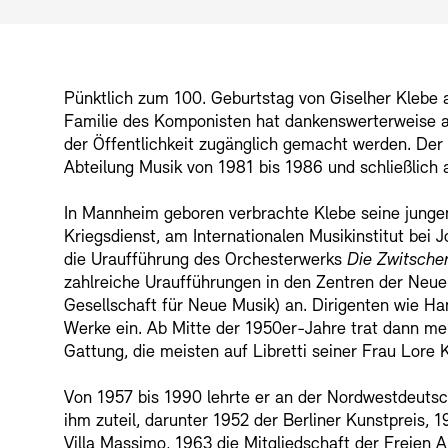
Buchläden
Vermittlungsprogramm
Pünktlich zum 100. Geburtstag von Giselher Klebe 
Familie des Komponisten hat dankenswerterweise al
der Öffentlichkeit zugänglich gemacht werden. Der
Abteilung Musik von 1981 bis 1986 und schließlich a
In Mannheim geboren verbrachte Klebe seine jungen
Kriegsdienst, am Internationalen Musikinstitut bei
Tickets und Preise
Tickets und Preise
Öffnungszeiten
Öffnungszeiten
die Uraufführung des Orchesterwerks
Die Zwitsche
zahlreiche Uraufführungen in den Zentren der Neue
Gesellschaft für Neue Musik) an. Dirigenten wie H
Werke ein. Ab Mitte der 1950er-Jahre trat dann m
Gattung, die meisten auf Libretti seiner Frau Lore 
Von 1957 bis 1990 lehrte er an der Nordwestdeuts
ihm zuteil, darunter 1952 der Berliner Kunstprei
Villa Massimo, 1963 die Mitgliedschaft der Freie