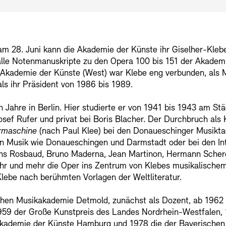
Mediathek
Preise, Stipend
am 28. Juni kann die Akademie der Künste ihr Giselher-Kleb
schau depot arc
Abteilungen & 
Publikationen
le Notenmanuskripte zu den Opera 100 bis 151 der Akademie
 Akademie der Künste (West) war Klebe eng verbunden, als Mi
Bilderkeller
Bibliothek
ls ihr Präsident von 1986 bis 1989.
 Jahre in Berlin. Hier studierte er von 1941 bis 1943 am St
Europäische Al
Kunstsammlun
 Josef Rufer und privat bei Boris Blacher. Der Durchbruch a
Barrierefreiheit
Barrierefreiheit
Newsletter
Newsletter
Presse
Presse
rmaschine
(nach Paul Klee) bei den Donaueschinger Musiktag
n Musik wie Donaueschingen und Darmstadt oder bei den Int
JUNGE AKADE
Museen
ans Rosbaud, Bruno Maderna, Jean Martinon, Hermann Scherc
ehr und mehr die Oper ins Zentrum von Klebes musikalische
Klebe nach berühmten Vorlagen der Weltliteratur.
Kulturelle Ve
Fundstücke
Vermietung
Stellen
chen Musikakademie Detmold, zunächst als Dozent, ab 1962 
s, 1959 der Große Kunstpreis des Landes Nordrhein-Westfale
Studio für Elek
n Akademie der Künste Hamburg und 1978 die der Bayerische