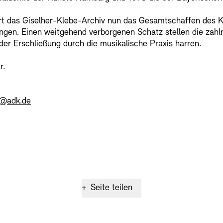
t das Giselher-Klebe-Archiv nun das Gesamtschaffen des K
SINN UND FO
gen. Einen weitgehend verborgenen Schatz stellen die zahlr
er Erschließung durch die musikalische Praxis harren.
Gesellschaft d
r.
Kontakte
Archivdat
Vermietungen u
h@adk.de
+
Seite teilen
Stellenangebote
Ne