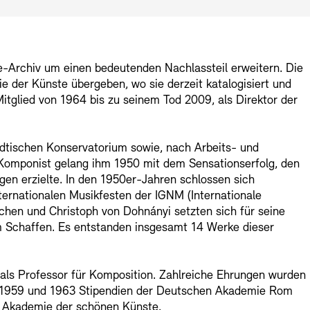
ien und Stiftung
e-Archiv um einen bedeutenden Nachlassteil erweitern. Die
hitektur modelle
Fachbereiche
 der Künste übergeben, wo sie derzeit katalogisiert und
tglied von 1964 bis zu seinem Tod 2009, als Direktor der
ädtischen Konservatorium sowie, nach Arbeits- und
lianz der Akademien
g
ls Komponist gelang ihm 1950 mit dem Sensationserfolg, den
en erzielte. In den 1950er-Jahren schlossen sich
ernationalen Musikfesten der IGNM (Internationale
MIE
hen und Christoph von Dohnányi setzten sich für seine
m Schaffen. Es entstanden insgesamt 14 Werke dieser
rmittlung – KUNSTWELTEN
angebote
Presse
Nachhaltigkeit
als Professor für Komposition. Zahlreiche Ehrungen wurden
n, 1959 und 1963 Stipendien der Deutschen Akademie Rom
troakustische Musik
n Akademie der schönen Künste.