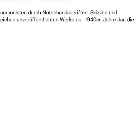
omponisten durch Notenhandschriften, Skizzen und
RM
eichen unveröffentlichten Werke der 1940er-Jahre dar, die
er Freunde
enbank
OPAC
Digitale Sammlungen
nd Events
wsletter
Presse
Nachhaltigkeit