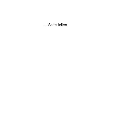
Zum Hauptinhalt springen (Enter drücken)
+
Seite teilen
Zum Fußbereich springen (Enter drücken)