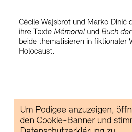
Cécile Wajsbrot und Marko Dinić d
ihre Texte
Mémorial
und
Buch der
beide thematisieren in fiktionaler
Holocaust.
Um Podigee anzuzeigen, öffne
den Cookie-Banner und stim
Datenschutzerklärung zu.