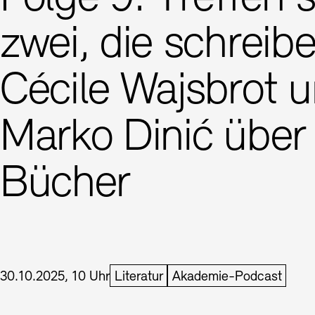
Buchläden
Vermittlungsprogramm
zwei, die schreibe
Cécile Wajsbrot 
Marko Dinić über 
Bücher
Tickets und Preise
Tickets und Preise
Öffnungszeiten
Öffnungszeiten
Datum und Uhrzeit:
30.10.2025, 10 Uhr
Literatur
Akademie-Podcast