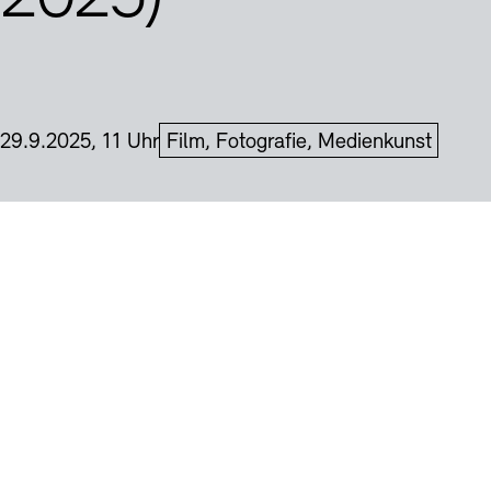
Buchläden
Vermittlungsprogramm
Datum und Uhrzeit:
29.9.2025, 11 Uhr
Film, Fotografie, Medienkunst
Tickets und Preise
Tickets und Preise
Öffnungszeiten
Öffnungszeiten