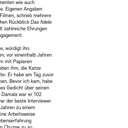
inenten wie auch
te. Eigenen Angaben
 Filmen, schrieb mehrere
chen Rückblick
Das fidele
elt zahlreiche Ehrungen
 Engagement.
e, würdigt ihn:
en, vor eineinhalb Jahren
em mit Papieren
eben ihm, die Katze
lte: Er habe am Tag zuvor
en. Bevor ich kam, habe
ges Gedicht über seinen
l. Damals war er 102
ar der beste Interviewer
n Jahren zu einem
eine Arbeitsweise
Lebenserfahrung
on Chuzpe zu so