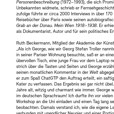
Personenbeschreibung
(1972–1993), die sich Prom
Unbekannten widmete, schrieb er Fernsehgeschich
zufolge führte er circa 2000 Interviews in über 170
Reisebücher über Paris sowie seinen autobiografis
Grab an der Donau. Mein Wien 1918–1938
. Er erhi
als Dokumentarist, Autor und für sein politisches
Ruth Beckermann, Mitglied der Akademie der Künst
„Als ich George, wie wir Georg Stefan Troller nannt
in seiner Pariser Wohnung besuchte, saß er an ein
übervollen Tisch, eine junge Frau vor dem Laptop n
strich über die Tasten und Seiten und George erzäh
seinen monatlichen Kommentar in der
Welt
abgegeb
er zum Spaß ChatGTP den Auftrag erteilt, ein safti
Kater zu verfassen. Das Ergebnis sei gar nicht übe
Jahre alt, witzig und charmant wie immer. George w
im deutschen Sprachraum! Ich durfte ihn vor viele
Workshop an die Uni einladen und einen Tag lang s
beobachten. Damals verstand ich, wie die eigene 
verbunden mit unendlicher Neugier und einer Porti