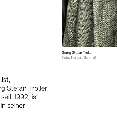
SINN UND FO
Gesellschaft d
Kontakte
Archivdat
Vermietungen u
Georg Stefan Troller
Foto: Norbert Schmidt
ist,
g Stefan Troller,
seit 1992, ist
in seiner
Stellenangebote
Ne