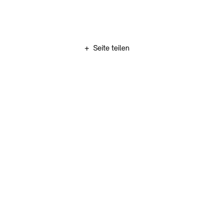
Zum Hauptinhalt springen (Enter drücken)
+
Seite teilen
Zum Fußbereich springen (Enter drücken)