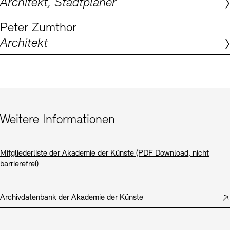
Architekt, Stadtplaner
Digitale Sammlungen
Exil-Archive
Stellenangebote
Newsletter
Presse
Peter Zumthor
Architekt
Nachhaltigkeit
Kontakt
Weitere Informationen
Mitgliederliste der Akademie der Künste (PDF Download, nicht
barrierefrei)
Archivdatenbank der Akademie der Künste