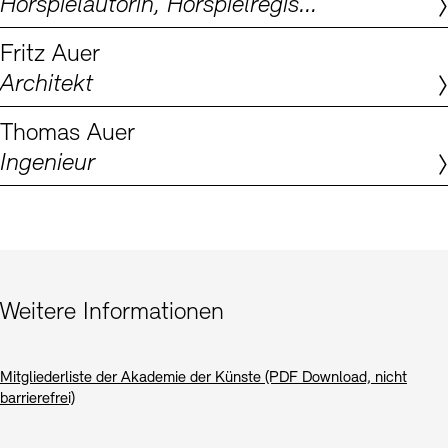
Hörspielautorin, Hörspielregisseurin, Dramaturgin
Digitale Sammlungen
Exil-Archive
Stellenangebote
Newsletter
Presse
Fritz Auer
Architekt
Nachhaltigkeit
Kontakt
Thomas Auer
Ingenieur
Weitere Informationen
Mitgliederliste der Akademie der Künste (PDF Download, nicht
barrierefrei)