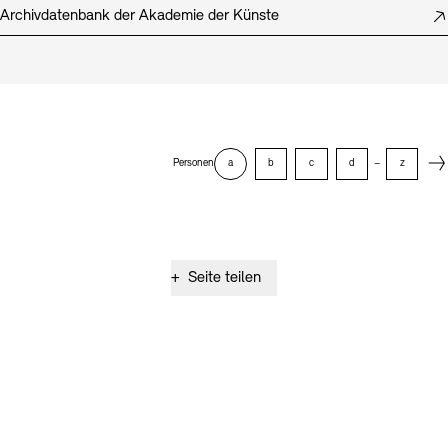
Archivdatenbank der Akademie der Künste
Next
Personen
a
b
c
d
–
z
+
Seite teilen