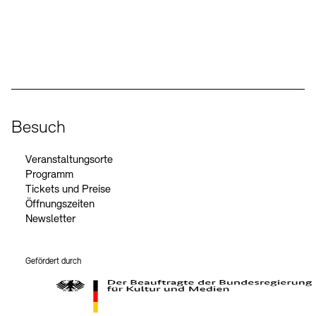
Social Media
Instagram – Akademie der Künste
Facebook – Akademie der Künste
YouTube – Akademie der Künste
LinkedIn – Akademie der Künste
Besuch
Veranstaltungsorte
Programm
Tickets und Preise
Öffnungszeiten
Newsletter
Gefördert durch