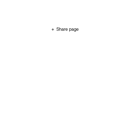
Zum Hauptinhalt springen (Enter drücken)
+
Share page
Zum Fußbereich springen (Enter drücken)