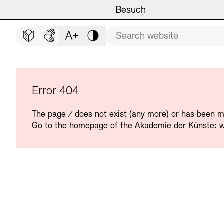
Main navigation
Zum Hauptinhalt springen (Enter drücken)
Besuch
Programm
Besuch
CLOSE BESUCH
Search term
Zum Fußbereich springen (Enter drücken)
Easy read (in German only)
German sign language
Adjust text size
Contrast
Veranstaltungsorte
Veranstaltungskalender
Museen
Highlights
Error 404
The page
/
does not exist (any more) or has been 
Führungen und Kulturelle
Ausstellungen
Go to the homepage of the Akademie der Künste:
w
Archiv und Bibliothek
Führungen
Cafés
Inklusives Programm