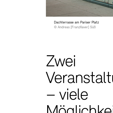
D FORM
Dachterrasse am Pariser Platz
© Andreas [FranzXaver] Süß
aft der Freunde
Archivdatenbank
OPAC
Digitale Sam
ngen und Events
Zwei
Veranstal
– viele
Newsletter
Presse
Nachhaltig
Möglichke