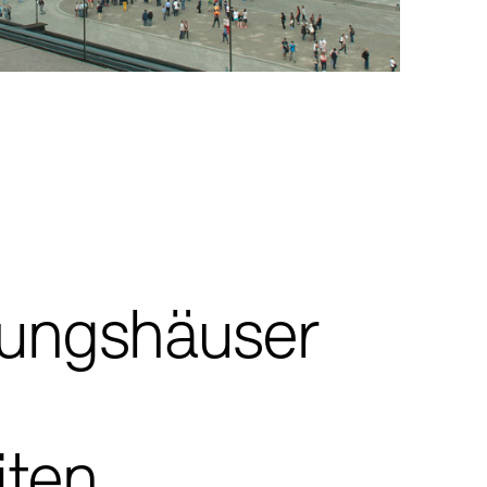
mlungen
Exil-Archive
tungshäuser
keit
Kontakt
iten