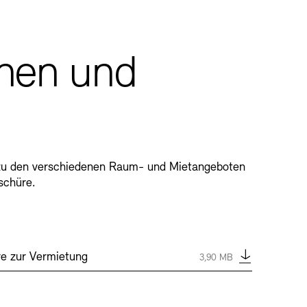
onen und
n zu den verschiedenen Raum- und Mietangeboten
schüre.
Typ:
pdf
re zur Vermietung
Größe:
3,90 MB