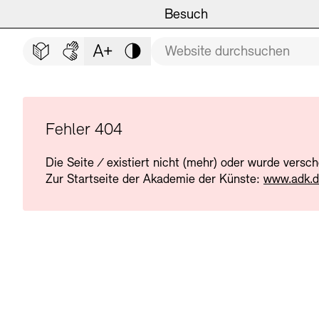
Hauptmenü
Zum Hauptinhalt springen (Enter drücken)
Besuch
Programm
Besuch
BESUCH SCHLIESSEN
Suchbegriff
Zum Fußbereich springen (Enter drücken)
Leichte Sprache
Deutsche Gebärdensprache
Schriftgröße anpassen
Kontrast
Veranstaltungsorte
Veranstaltungskalender
Museen
Highlights
Fehler 404
Die Seite
/
existiert nicht (mehr) oder wurde versc
Führungen und Kulturelle
Ausstellungen
Zur Startseite der Akademie der Künste:
www.adk.
Archiv und Bibliothek
Führungen
Cafés
Inklusives Programm