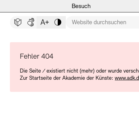
Hauptmenü
Zum Hauptinhalt springen (Enter drücken)
Besuch
Programm
Besuch
BESUCH SCHLIESSEN
Suchbegriff
Zum Fußbereich springen (Enter drücken)
Leichte Sprache
Deutsche Gebärdensprache
Schriftgröße anpassen
Kontrast
Veranstaltungsorte
Veranstaltungskalender
Museen
Highlights
Fehler 404
Die Seite
/
existiert nicht (mehr) oder wurde versc
Führungen und Kulturelle
Ausstellungen
Zur Startseite der Akademie der Künste:
www.adk.
Archiv und Bibliothek
Führungen
Cafés
Inklusives Programm