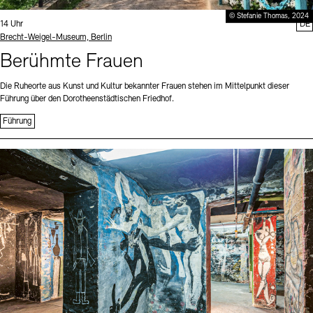
© Stefanie Thomas, 2024
Uhrzeit:
14 Uhr
DE
Standort
Brecht-Weigel-Museum, Berlin
Berühmte Frauen
Die Ruheorte aus Kunst und Kultur bekannter Frauen stehen im Mittelpunkt dieser
Führung über den Dorotheenstädtischen Friedhof.
Führung
Sprache