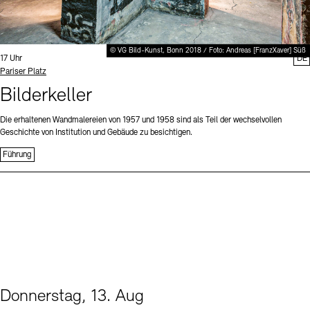
© VG Bild-Kunst, Bonn 2018 / Foto: Andreas [FranzXaver] Süß
Uhrzeit:
17 Uhr
DE
Standort
Pariser Platz
Bilderkeller
Die erhaltenen Wandmalereien von 1957 und 1958 sind als Teil der wechselvollen
Geschichte von Institution und Gebäude zu besichtigen.
Führung
Donnerstag, 13. Aug