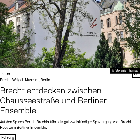
© Stefanie Thomas
Uhrzeit:
13 Uhr
DE
Standort
Brecht-Weigel-Museum, Berlin
Brecht entdecken zwischen
Chausseestraße und Berliner
Ensemble
Auf den Spuren Bertolt Brechts führt ein gut zweistündiger Spaziergang vom Brecht-
Haus zum Berliner Ensemble.
Führung