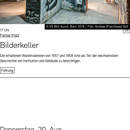
© VG Bild-Kunst, Bonn 2018 / Foto: Andreas [FranzXaver] Süß
Uhrzeit:
17 Uhr
DE
Standort
Pariser Platz
Bilderkeller
Die erhaltenen Wandmalereien von 1957 und 1958 sind als Teil der wechselvollen
Geschichte von Institution und Gebäude zu besichtigen.
Führung
Donnerstag, 20. Aug