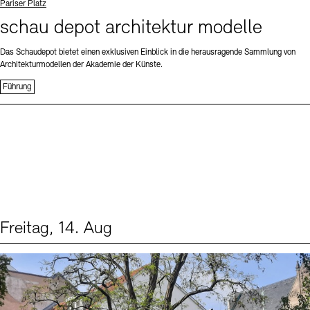
Standort
Pariser Platz
schau depot architektur modelle
Das Schaudepot bietet einen exklusiven Einblick in die herausragende Sammlung von
Architekturmodellen der Akademie der Künste.
Führung
Freitag, 14. Aug
Events (1)
Sprache