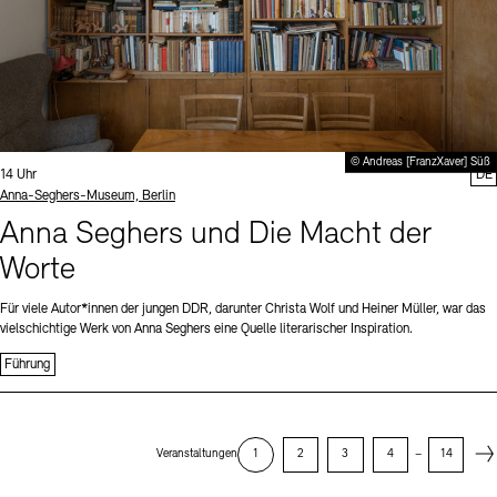
© Andreas [FranzXaver] Süß
Uhrzeit:
14 Uhr
DE
Standort
Anna-Seghers-Museum, Berlin
Anna Seghers und Die Macht der
Worte
Für viele Autor*innen der jungen DDR, darunter Christa Wolf und Heiner Müller, war das
vielschichtige Werk von Anna Seghers eine Quelle literarischer Inspiration.
Führung
Next
Veranstaltungen
1
2
3
4
–
14