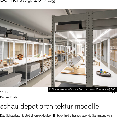
Events (1)
Sprache
© Akademie der Künste / Foto: Andreas [FranzXaver] Süß
Uhrzeit:
17 Uhr
DE
Standort
Pariser Platz
schau depot architektur modelle
Das Schaudepot bietet einen exklusiven Einblick in die herausragende Sammlung von