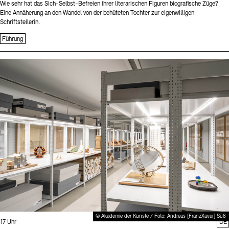
Wie sehr hat das Sich-Selbst-Befreien ihrer literarischen Figuren biografische Züge?
Eine Annäherung an den Wandel von der behüteten Tochter zur eigenwilligen
Schriftstellerin.
Führung
Sprache
© Akademie der Künste / Foto: Andreas [FranzXaver] Süß
Uhrzeit:
17 Uhr
DE