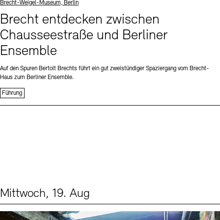
Standort
Brecht-Weigel-Museum, Berlin
Brecht entdecken zwischen
Chausseestraße und Berliner
Ensemble
Auf den Spuren Bertolt Brechts führt ein gut zweistündiger Spaziergang vom Brecht-
Haus zum Berliner Ensemble.
Führung
Mittwoch, 19. Aug
Events (1)
Sprache