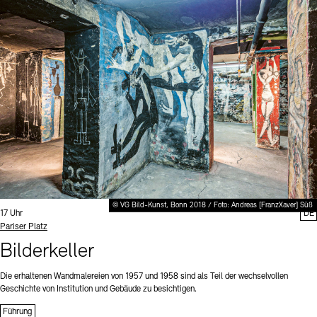
© VG Bild-Kunst, Bonn 2018 / Foto: Andreas [FranzXaver] Süß
Uhrzeit:
17 Uhr
DE
Standort
Pariser Platz
Bilderkeller
Die erhaltenen Wandmalereien von 1957 und 1958 sind als Teil der wechselvollen
Geschichte von Institution und Gebäude zu besichtigen.
Führung