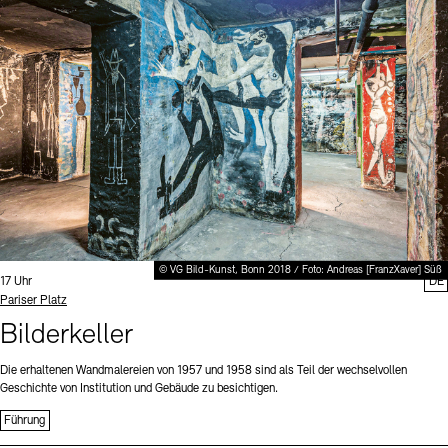
Digitale Sammlungen
Exil-Archive
Stellenangebote
Newsletter
Presse
Nachhaltigkeit
Kontakt
© VG Bild-Kunst, Bonn 2018 / Foto: Andreas [FranzXaver] Süß
Uhrzeit:
17 Uhr
DE
Standort
Pariser Platz
Bilderkeller
Die erhaltenen Wandmalereien von 1957 und 1958 sind als Teil der wechselvollen
Geschichte von Institution und Gebäude zu besichtigen.
Führung