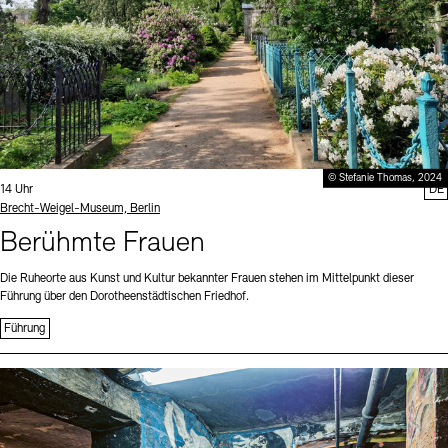
© Stefanie Thomas, 2024
Uhrzeit:
14 Uhr
DE
Standort
Brecht-Weigel-Museum, Berlin
Berühmte Frauen
Die Ruheorte aus Kunst und Kultur bekannter Frauen stehen im Mittelpunkt dieser
Führung über den Dorotheenstädtischen Friedhof.
Führung
Sprache