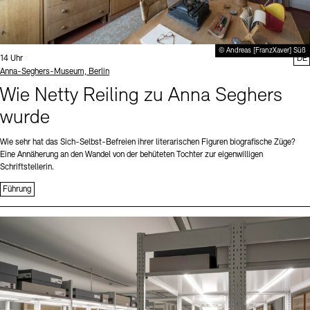
© Andreas [FranzXaver] Süß
Uhrzeit:
14 Uhr
DE
Standort
Anna-Seghers-Museum, Berlin
Wie Netty Reiling zu Anna Seghers
wurde
Wie sehr hat das Sich-Selbst-Befreien ihrer literarischen Figuren biografische Züge?
Eine Annäherung an den Wandel von der behüteten Tochter zur eigenwilligen
Schriftstellerin.
Führung
Sprache