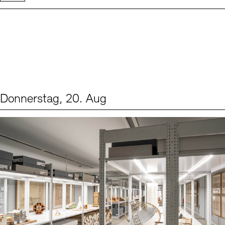
Donnerstag, 20. Aug
Events (1)
Sprache