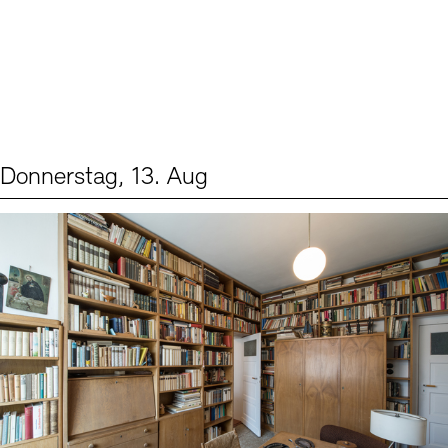
Donnerstag, 13. Aug
Events (2)
Sprache