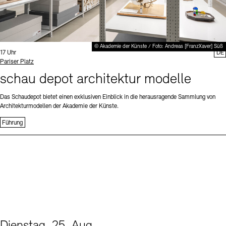
© Akademie der Künste / Foto: Andreas [FranzXaver] Süß
Uhrzeit:
17 Uhr
DE
Standort
Pariser Platz
schau depot architektur modelle
Das Schaudepot bietet einen exklusiven Einblick in die herausragende Sammlung von
Architekturmodellen der Akademie der Künste.
Führung
Dienstag, 25. Aug