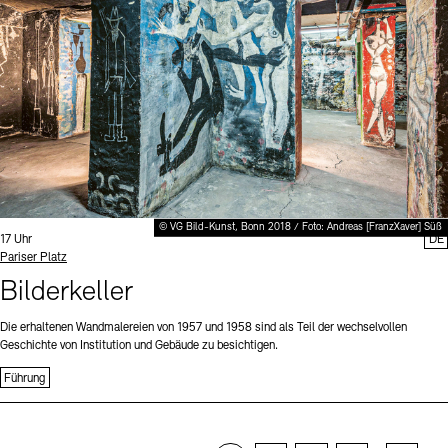
© VG Bild-Kunst, Bonn 2018 / Foto: Andreas [FranzXaver] Süß
Uhrzeit:
17 Uhr
DE
Standort
Pariser Platz
Bilderkeller
Die erhaltenen Wandmalereien von 1957 und 1958 sind als Teil der wechselvollen
Geschichte von Institution und Gebäude zu besichtigen.
Führung