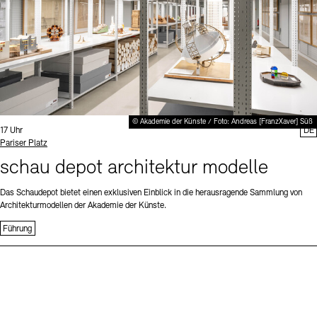
© Akademie der Künste / Foto: Andreas [FranzXaver] Süß
Uhrzeit:
17 Uhr
DE
Standort
Pariser Platz
schau depot architektur modelle
Das Schaudepot bietet einen exklusiven Einblick in die herausragende Sammlung von
Architekturmodellen der Akademie der Künste.
Führung