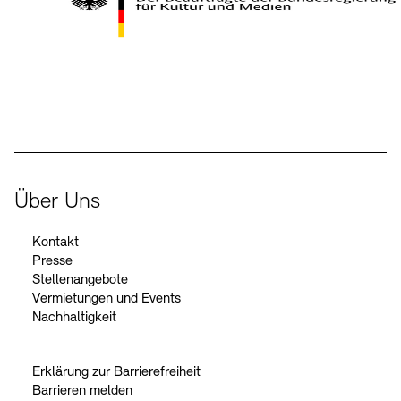
Kontakte
Archivdatenbank
OPAC
Digitale Sammlungen
Exil-Archive
Stellenangebote
Newsletter
Presse
Der Beauftragte der Bundesregierung für Kultur und Medien
Nachhaltigkeit
Kontakt
Über Uns
Kontakt
Presse
Stellenangebote
Vermietungen und Events
Nachhaltigkeit
Erklärung zur Barrierefreiheit
Barrieren melden