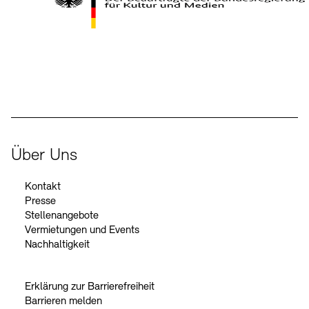
Kontakte
Archivdatenbank
OPAC
Digitale Sammlungen
Exil-Archive
Stellenangebote
Newsletter
Presse
Der Beauftragte der Bundesregierung für Kultur und Medien
Nachhaltigkeit
Kontakt
Über Uns
Kontakt
Presse
Stellenangebote
Vermietungen und Events
Nachhaltigkeit
Erklärung zur Barrierefreiheit
Barrieren melden