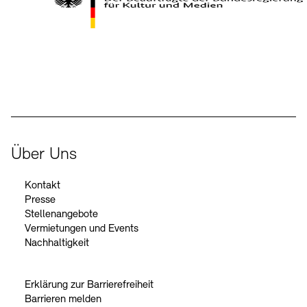
Kontakte
Archivdatenbank
OPAC
Digitale Sammlungen
Exil-Archive
Stellenangebote
Newsletter
Presse
Der Beauftragte der Bundesregierung für Kultur und Medien
Nachhaltigkeit
Kontakt
Über Uns
Kontakt
Presse
Stellenangebote
Vermietungen und Events
Nachhaltigkeit
Erklärung zur Barrierefreiheit
Barrieren melden