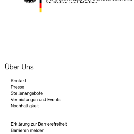
Kontakte
Archivdatenbank
OPAC
Digitale Sammlungen
Exil-Archive
Stellenangebote
Newsletter
Presse
Der Beauftragte der Bundesregierung für Kultur und Medien
Nachhaltigkeit
Kontakt
Über Uns
Kontakt
Presse
Stellenangebote
Vermietungen und Events
Nachhaltigkeit
Erklärung zur Barrierefreiheit
Barrieren melden