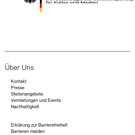
Kontakte
Archivdatenbank
OPAC
Digitale Sammlungen
Exil-Archive
Stellenangebote
Newsletter
Presse
Der Beauftragte der Bundesregierung für Kultur und Medien
Nachhaltigkeit
Kontakt
Über Uns
Kontakt
Presse
Stellenangebote
Vermietungen und Events
Nachhaltigkeit
Erklärung zur Barrierefreiheit
Barrieren melden