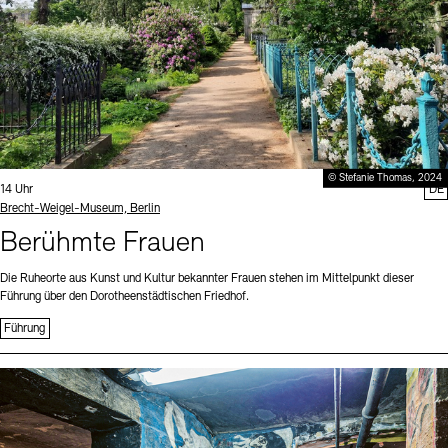
© Stefanie Thomas, 2024
Uhrzeit:
14 Uhr
DE
Standort
Brecht-Weigel-Museum, Berlin
Berühmte Frauen
Die Ruheorte aus Kunst und Kultur bekannter Frauen stehen im Mittelpunkt dieser
Führung über den Dorotheenstädtischen Friedhof.
Führung
Sprache