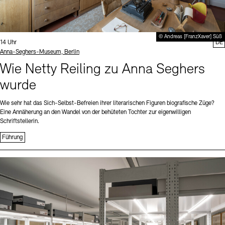
© Andreas [FranzXaver] Süß
Uhrzeit:
14 Uhr
DE
Standort
Anna-Seghers-Museum, Berlin
Wie Netty Reiling zu Anna Seghers
wurde
Wie sehr hat das Sich-Selbst-Befreien ihrer literarischen Figuren biografische Züge?
Eine Annäherung an den Wandel von der behüteten Tochter zur eigenwilligen
Schriftstellerin.
Führung
Sprache