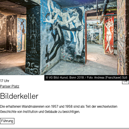
Digitale Sammlungen
Exil-Archive
Stellenangebote
Newsletter
Presse
Nachhaltigkeit
Kontakt
© VG Bild-Kunst, Bonn 2018 / Foto: Andreas [FranzXaver] Süß
Uhrzeit:
17 Uhr
DE
Standort
Pariser Platz
Bilderkeller
Die erhaltenen Wandmalereien von 1957 und 1958 sind als Teil der wechselvollen
Geschichte von Institution und Gebäude zu besichtigen.
Führung