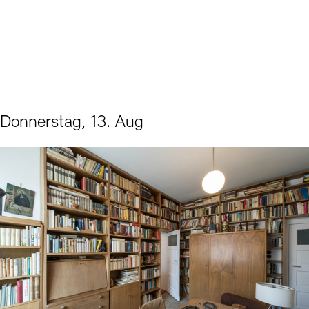
Donnerstag, 13. Aug
Events (2)
Sprache