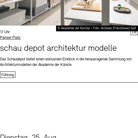
© Akademie der Künste / Foto: Andreas [FranzXaver] Süß
Uhrzeit:
17 Uhr
DE
Standort
Pariser Platz
schau depot architektur modelle
Das Schaudepot bietet einen exklusiven Einblick in die herausragende Sammlung von
Architekturmodellen der Akademie der Künste.
Führung
Dienstag, 25. Aug