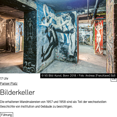
© VG Bild-Kunst, Bonn 2018 / Foto: Andreas [FranzXaver] Süß
Uhrzeit:
17 Uhr
DE
Standort
Pariser Platz
Bilderkeller
Die erhaltenen Wandmalereien von 1957 und 1958 sind als Teil der wechselvollen
Geschichte von Institution und Gebäude zu besichtigen.
Führung