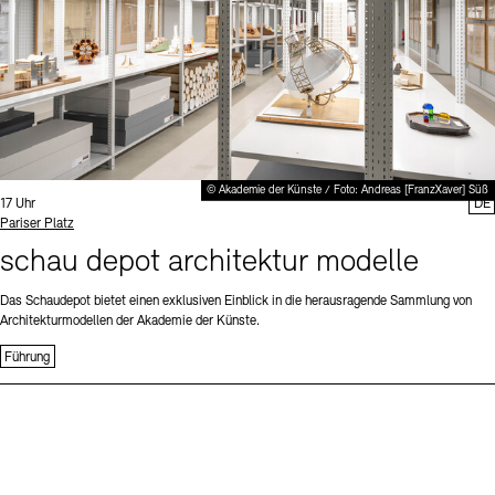
© Akademie der Künste / Foto: Andreas [FranzXaver] Süß
Uhrzeit:
17 Uhr
DE
Standort
Pariser Platz
schau depot architektur modelle
Das Schaudepot bietet einen exklusiven Einblick in die herausragende Sammlung von
Architekturmodellen der Akademie der Künste.
Führung