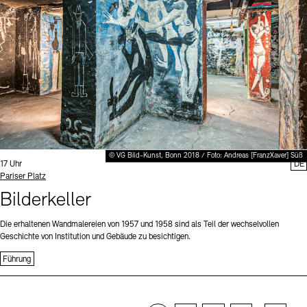
© VG Bild-Kunst, Bonn 2018 / Foto: Andreas [FranzXaver] Süß
Uhrzeit:
17 Uhr
DE
Standort
Pariser Platz
Bilderkeller
Die erhaltenen Wandmalereien von 1957 und 1958 sind als Teil der wechselvollen
Geschichte von Institution und Gebäude zu besichtigen.
Führung