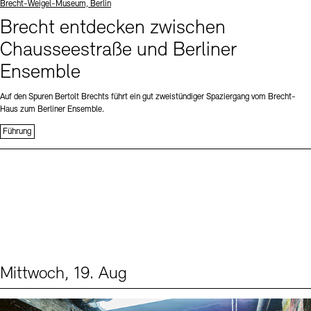
Standort
Brecht-Weigel-Museum, Berlin
Brecht entdecken zwischen
Chausseestraße und Berliner
Ensemble
Auf den Spuren Bertolt Brechts führt ein gut zweistündiger Spaziergang vom Brecht-
Haus zum Berliner Ensemble.
Führung
Mittwoch, 19. Aug
Events (1)
Sprache