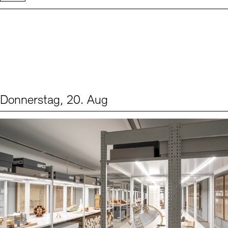
Donnerstag, 20. Aug
Events (1)
Sprache