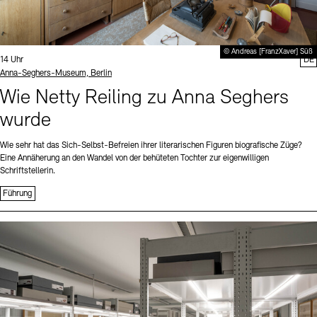
© Andreas [FranzXaver] Süß
Uhrzeit:
14 Uhr
DE
Standort
Anna-Seghers-Museum, Berlin
Wie Netty Reiling zu Anna Seghers
wurde
Wie sehr hat das Sich-Selbst-Befreien ihrer literarischen Figuren biografische Züge?
Eine Annäherung an den Wandel von der behüteten Tochter zur eigenwilligen
Schriftstellerin.
Führung
Sprache