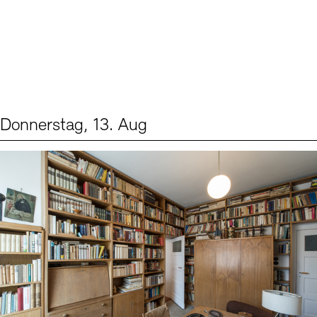
Donnerstag, 13. Aug
Events (2)
Sprache