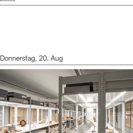
Donnerstag, 20. Aug
Events (1)
Sprache