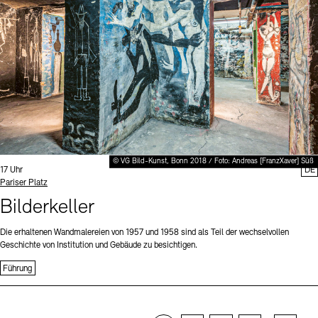
© VG Bild-Kunst, Bonn 2018 / Foto: Andreas [FranzXaver] Süß
Uhrzeit:
17 Uhr
DE
Standort
Pariser Platz
Bilderkeller
Die erhaltenen Wandmalereien von 1957 und 1958 sind als Teil der wechselvollen
Geschichte von Institution und Gebäude zu besichtigen.
Führung