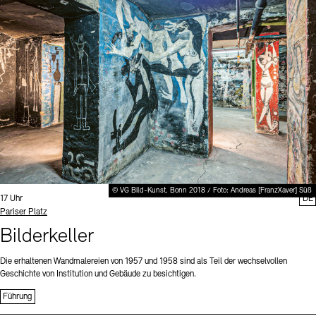
Digitale Sammlungen
Exil-Archive
Stellenangebote
Newsletter
Presse
Nachhaltigkeit
Kontakt
© VG Bild-Kunst, Bonn 2018 / Foto: Andreas [FranzXaver] Süß
Uhrzeit:
17 Uhr
DE
Standort
Pariser Platz
Bilderkeller
Die erhaltenen Wandmalereien von 1957 und 1958 sind als Teil der wechselvollen
Geschichte von Institution und Gebäude zu besichtigen.
Führung