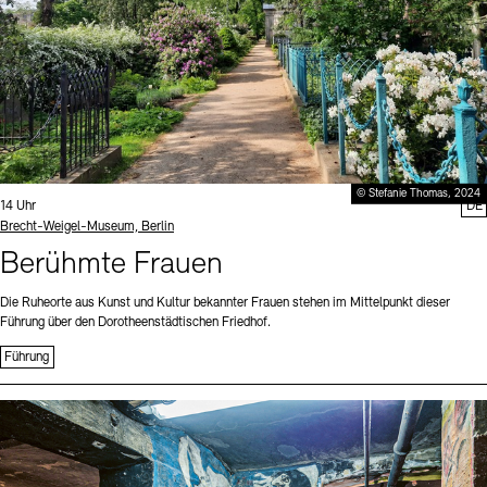
© Stefanie Thomas, 2024
Uhrzeit:
14 Uhr
DE
Standort
Brecht-Weigel-Museum, Berlin
Berühmte Frauen
Die Ruheorte aus Kunst und Kultur bekannter Frauen stehen im Mittelpunkt dieser
Führung über den Dorotheenstädtischen Friedhof.
Führung
Sprache