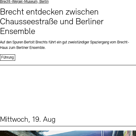
Standort
Brecht-Weigel-Museum, Berlin
Brecht entdecken zwischen
Chausseestraße und Berliner
Ensemble
Auf den Spuren Bertolt Brechts führt ein gut zweistündiger Spaziergang vom Brecht-
Haus zum Berliner Ensemble.
Führung
Mittwoch, 19. Aug
Events (1)
Sprache