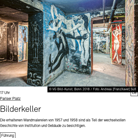
© VG Bild-Kunst, Bonn 2018 / Foto: Andreas [FranzXaver] Süß
Uhrzeit:
17 Uhr
DE
Standort
Pariser Platz
Bilderkeller
Die erhaltenen Wandmalereien von 1957 und 1958 sind als Teil der wechselvollen
Geschichte von Institution und Gebäude zu besichtigen.
Führung