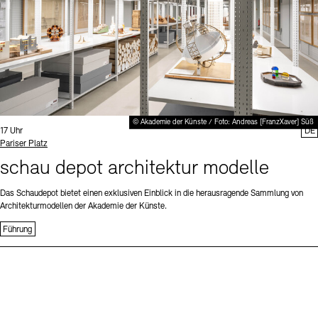
© Akademie der Künste / Foto: Andreas [FranzXaver] Süß
Uhrzeit:
17 Uhr
DE
Standort
Pariser Platz
schau depot architektur modelle
Das Schaudepot bietet einen exklusiven Einblick in die herausragende Sammlung von
Architekturmodellen der Akademie der Künste.
Führung