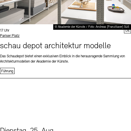
© Akademie der Künste / Foto: Andreas [FranzXaver] Süß
Uhrzeit:
17 Uhr
DE
Standort
Pariser Platz
schau depot architektur modelle
Das Schaudepot bietet einen exklusiven Einblick in die herausragende Sammlung von
Architekturmodellen der Akademie der Künste.
Führung
Dienstag, 25. Aug