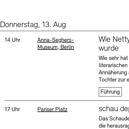
Donnerstag, 13. Aug
Events (2)
Sprache
Wie Nett
Uhrzeit:
Standort
14 Uhr
Anna-Seghers-
Museum, Berlin
wurde
Wie sehr hat
literarische
Annäherung 
Tochter zur e
Führung
Sprache
schau de
Uhrzeit:
Standort
17 Uhr
Pariser Platz
Das Schaudep
die herausr