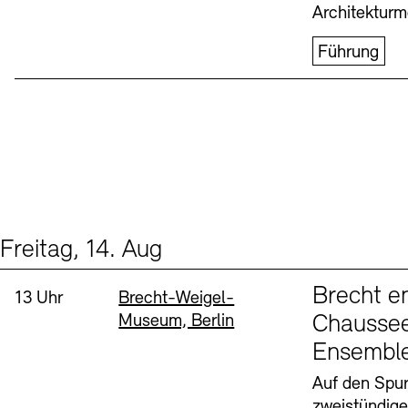
Architekturm
Führung
Freitag, 14. Aug
Events (1)
Sprache
Brecht e
Uhrzeit:
Standort
13 Uhr
Brecht-Weigel-
Museum, Berlin
Chaussee
Ensembl
Auf den Spur
zweistündig