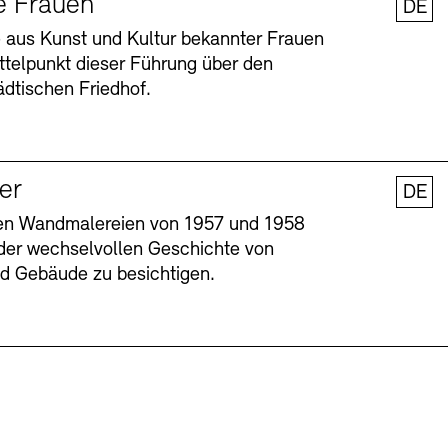
e Frauen
DE
 aus Kunst und Kultur bekannter Frauen
ttelpunkt dieser Führung über den
dtischen Friedhof.
ler
DE
nen Wandmalereien von 1957 und 1958
l der wechselvollen Geschichte von
Barrierefreiheit
Barrierefreiheit
Newsletter
Newsletter
Presse
Presse
und Gebäude zu besichtigen.