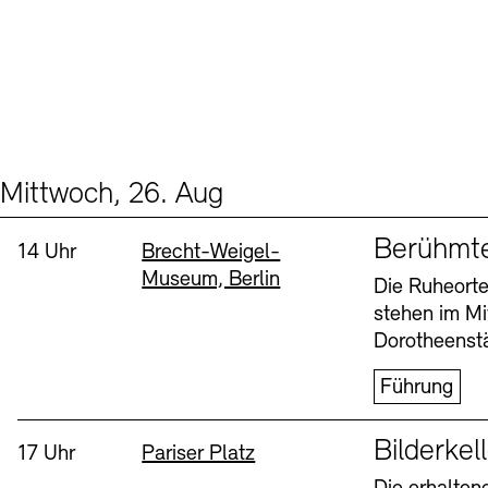
Mittwoch, 26. Aug
Events (2)
Sprache
Berühmt
Uhrzeit:
Standort
14 Uhr
Brecht-Weigel-
Museum, Berlin
Die Ruheorte
stehen im Mi
Dorotheenstä
Führung
Sprache
Bilderkel
Uhrzeit:
Standort
17 Uhr
Pariser Platz