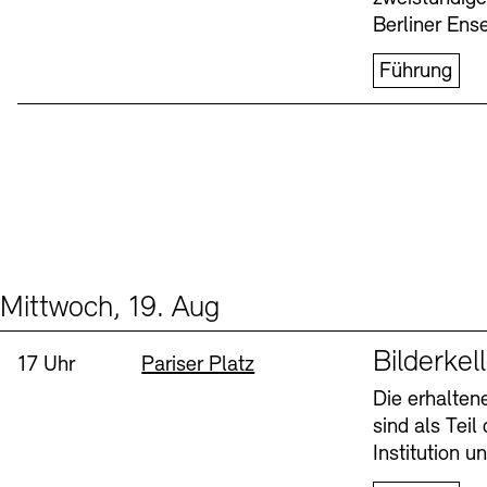
Berliner Ens
Führung
Mittwoch, 19. Aug
Events (1)
Sprache
Bilderkel
Uhrzeit:
Standort
17 Uhr
Pariser Platz
Die erhalte
sind als Tei
Institution 