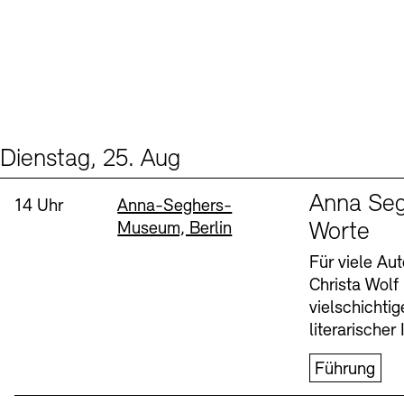
Dienstag, 25. Aug
Events (1)
Sprache
Anna Seg
Uhrzeit:
Standort
14 Uhr
Anna-Seghers-
Museum, Berlin
Worte
Für viele Au
Christa Wolf
vielschichti
literarischer 
Führung