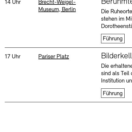
Berühmt
Uhrzeit:
Standort
14 Uhr
Brecht-Weigel-
Museum, Berlin
Buchläden
Vermittlungsprogramm
Die Ruheorte
stehen im Mi
Mittwoch, 12. Aug
Dorotheenstä
Führung
Sprache
Bilderkel
Uhrzeit:
Standort
17 Uhr
Pariser Platz
Die erhalte
sind als Tei
Tickets und Preise
Tickets und Preise
Öffnungszeiten
Öffnungszeiten
Institution 
Führung