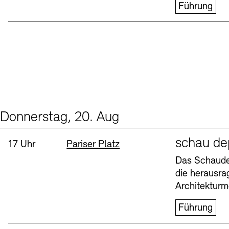
Führung
Donnerstag, 20. Aug
Events (1)
Sprache
schau de
Uhrzeit:
Standort
17 Uhr
Pariser Platz
Das Schaudep
die herausr
Architekturm
Führung