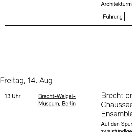
Architekturm
Führung
Freitag, 14. Aug
Events (1)
Sprache
Brecht e
Uhrzeit:
Standort
13 Uhr
Brecht-Weigel-
Museum, Berlin
Chaussee
Ensembl
Auf den Spur
zweistündig