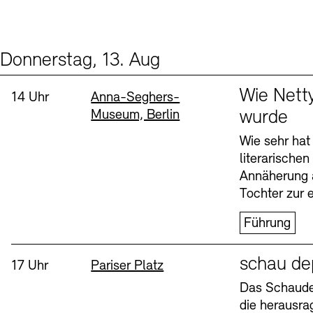
Donnerstag, 13. Aug
Events (2)
Sprache
Wie Nett
Uhrzeit:
Standort
14 Uhr
Anna-Seghers-
Museum, Berlin
wurde
Wie sehr hat
literarische
Annäherung 
Tochter zur e
Führung
Sprache
schau de
Uhrzeit:
Standort
17 Uhr
Pariser Platz
Das Schaudep
die herausr