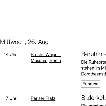
Mittwoch, 26. Aug
Events (2)
Sprache
Berühmt
Uhrzeit:
Standort
14 Uhr
Brecht-Weigel-
Museum, Berlin
Die Ruheorte
stehen im Mi
Dorotheenstä
Führung
Sprache
Bilderkel
Uhrzeit:
Standort
17 Uhr
Pariser Platz