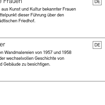
e Frauen
DE
 aus Kunst und Kultur bekannter Frauen
ttelpunkt dieser Führung über den
dtischen Friedhof.
ler
DE
nen Wandmalereien von 1957 und 1958
l der wechselvollen Geschichte von
Barrierefreiheit
Barrierefreiheit
Newsletter
Newsletter
Presse
Presse
und Gebäude zu besichtigen.