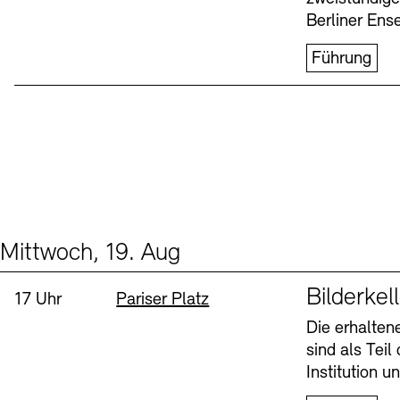
Berliner Ens
Führung
Mittwoch, 19. Aug
Events (1)
Sprache
Bilderkel
Uhrzeit:
Standort
17 Uhr
Pariser Platz
Die erhalte
sind als Tei
Institution 