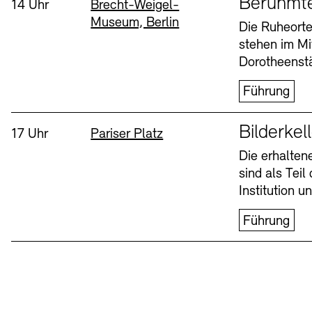
Berühmt
Uhrzeit:
Standort
14 Uhr
Brecht-Weigel-
Museum, Berlin
Buchläden
Vermittlungsprogramm
Die Ruheorte
stehen im Mi
Mittwoch, 12. Aug
Dorotheenstä
Führung
Sprache
Bilderkel
Uhrzeit:
Standort
17 Uhr
Pariser Platz
Die erhalte
sind als Tei
Tickets und Preise
Tickets und Preise
Öffnungszeiten
Öffnungszeiten
Institution 
Führung