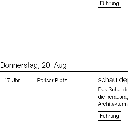
Führung
Donnerstag, 20. Aug
Events (1)
Sprache
schau de
Uhrzeit:
Standort
17 Uhr
Pariser Platz
Das Schaudep
die herausr
Architekturm
Führung