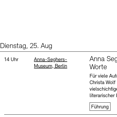
Dienstag, 25. Aug
Events (1)
Sprache
Anna Seg
Uhrzeit:
Standort
14 Uhr
Anna-Seghers-
Museum, Berlin
Worte
Für viele Au
Christa Wolf
vielschichti
literarischer 
Führung